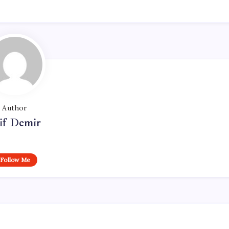
Author
if Demir
Follow Me