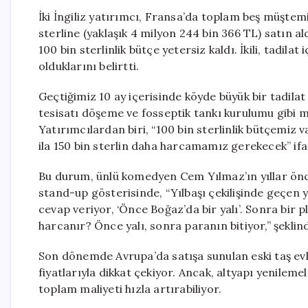
İki İngiliz yatırımcı, Fransa’da toplam beş müştemil
sterline (yaklaşık 4 milyon 244 bin 366 TL) satın ald
100 bin sterlinlik bütçe yetersiz kaldı. İkili, tadi
olduklarını belirtti.
Geçtiğimiz 10 ay içerisinde köyde büyük bir tadilat 
tesisatı döşeme ve fosseptik tankı kurulumu gibi 
Yatırımcılardan biri, “100 bin sterlinlik bütçemiz 
ila 150 bin sterlin daha harcamamız gerekecek” ifad
Bu durum, ünlü komedyen Cem Yılmaz’ın yıllar önce a
stand-up gösterisinde, “Yılbaşı çekilişinde geçen yı
cevap veriyor, ‘Önce Boğaz’da bir yalı’. Sonra bir 
harcanır? Önce yalı, sonra paranın bitiyor,” şeklin
Son dönemde Avrupa’da satışa sunulan eski taş evler
fiyatlarıyla dikkat çekiyor. Ancak, altyapı yenilemel
toplam maliyeti hızla artırabiliyor.