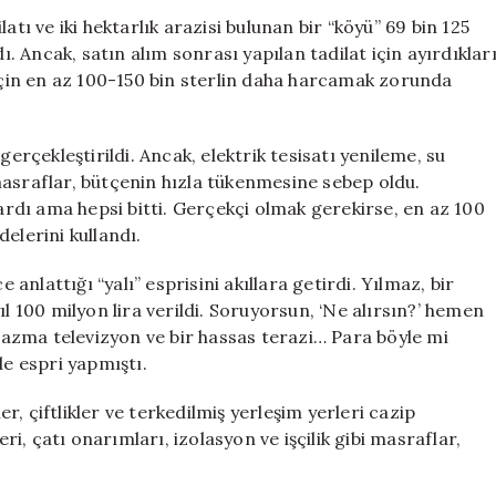
Aldılar:
atı ve iki hektarlık arazisi bulunan bir “köyü” 69 bin 125
Cem
ı. Ancak, satın alım sonrası yapılan tadilat için ayırdıklar
Yılmaz’ın
lat için en az 100-150 bin sterlin daha harcamak zorunda
Yalı
Şakası
Gerçek
gerçekleştirildi. Ancak, elektrik tesisatı yenileme, su
Oldu
masraflar, bütçenin hızla tükenmesine sebep oldu.
için
vardı ama hepsi bitti. Gerçekçi olmak gerekirse, en az 100
elerini kullandı.
nlattığı “yalı” esprisini akıllara getirdi. Yılmaz, bir
l 100 milyon lira verildi. Soruyorsun, ‘Ne alırsın?’ hemen
plazma televizyon ve bir hassas terazi… Para böyle mi
de espri yapmıştı.
, çiftlikler ve terkedilmiş yerleşim yerleri cazip
eri, çatı onarımları, izolasyon ve işçilik gibi masraflar,