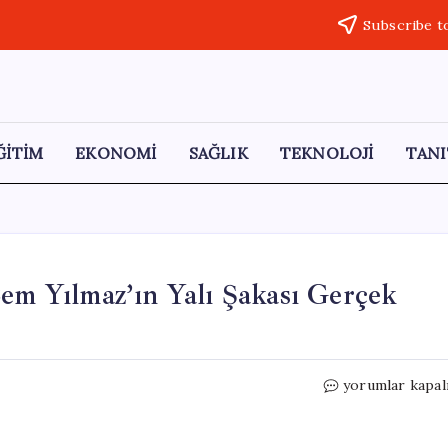
Subscribe t
ĞİTİM
EKONOMİ
SAĞLIK
TEKNOLOJİ
TANI
Cem Yılmaz’ın Yalı Şakası Gerçek
4
yorumlar kapal
Milyon
TL’ye
‘Köy’