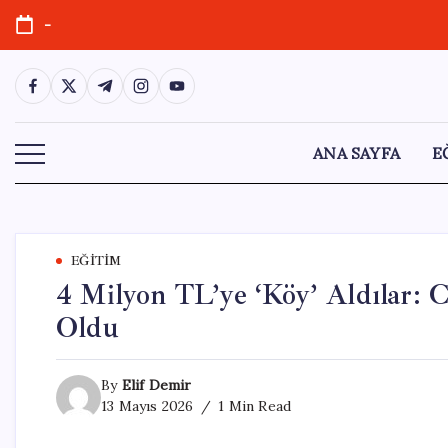
Skip
-
to
content
https://www.facebook.com/
https://twitter.com/
https://t.me/
https://www.instagram.com/
https://youtube.com/
ANA SAYFA
E
EĞITIM
4 Milyon TL’ye ‘Köy’ Aldılar: 
Oldu
By
Elif Demir
13 Mayıs 2026
1 Min Read