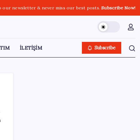
o our newsletter & never miss our best posts.
Subscribe Now!
TIM
İLETİŞİM
Subscribe
SON YAZILAR
ı
Altında yükseliş kapıda mı? Uzman isimden
ezber bozan tahmin!