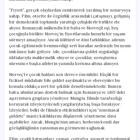
“Fiyort”, gerçek olaylardan esinlenerek yazılmış bir senaryoya
sahip. Film, otorite ile özgürlük arasındaki çatışmayı, gelişmiş
bir demokratik toplumda yarattığı çelişkilerle birlikte ele
alıyor. Romanyalı mühendis bir baba ve Norveçli eşi, beş
çocuğuyla birlikte Norveç’in fiyortlarında huzurlu bir yaşam
sürmeyi amaçlıyor. Ancak kültürel ve dini farklılıklar, ailenin
çocuk eğitiminde benimsediği sert kurallar nedeniyle bu uyum
imkânsız hale geliyor. Aile, çocuklarına şiddet uyguladığı
iddialarıyla mahkemelik oluyor ve çocuklar, soruşturma
süresince başka ailelerin yanında koruma altına alınıyor.
Norveç’te çocuk hakları son derece önemlidir. Küçük bir
fiziksel müdahale bile şiddet sayılmakta ve ebeveynler bu
konuda oldukça sert bir şekilde denetlenmektedir. Rumen
baba, uluslararası destek bulmak için Romanya ve ABD’deki
aşırı tutucu gruplara yöneliyor. Mungiu, filmde tarafsızlığı
koruyarak izleyiciyi kendi yargılarıyla baş başa bırakıyor.
İzleyiciler, belki de filmden etkilendikleri için “sinemasal
şiddete” maruz kaldıklarını düşünerek yönetmene dava
açabilirler. Ancak, Mungiu’nun amacı, herkesin kendi dar
görüşlülüğünün yansımasını görmesini sağlamak.
Film, çeşitli katmanları, zaman, coğrafya, siyaset ve toplumsal