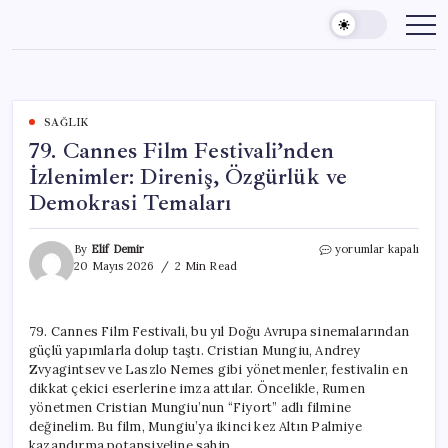
Skip
to
content
SAĞLIK
79. Cannes Film Festivali’nden
İzlenimler: Direniş, Özgürlük ve
Demokrasi Temaları
79.
By
Elif Demir
yorumlar kapalı
Cannes
20 Mayıs 2026
2 Min Read
Film
Festivali’nden
İzlenimler:
79. Cannes Film Festivali, bu yıl Doğu Avrupa sinemalarından
Direniş,
güçlü yapımlarla dolup taştı. Cristian Mungiu, Andrey
Özgürlük
ve
Zvyagintsev ve Laszlo Nemes gibi yönetmenler, festivalin en
Demokrasi
dikkat çekici eserlerine imza attılar. Öncelikle, Rumen
Temaları
yönetmen Cristian Mungiu’nun “Fiyort” adlı filmine
için
değinelim. Bu film, Mungiu’ya ikinci kez Altın Palmiye
kazandırma potansiyeline sahip.