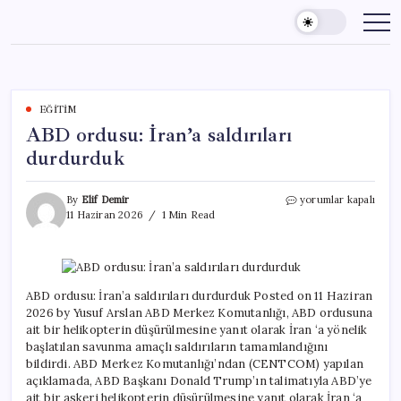
Skip
to
content
EĞITIM
ABD ordusu: İran’a saldırıları
durdurduk
ABD
By
Elif Demir
yorumlar kapalı
ordusu:
11 Haziran 2026
1 Min Read
İran’a
saldırıları
durdurduk
için
ABD ordusu: İran’a saldırıları durdurduk Posted on 11 Haziran
2026 by Yusuf Arslan ABD Merkez Komutanlığı, ABD ordusuna
ait bir helikopterin düşürülmesine yanıt olarak İran ‘a yönelik
başlatılan savunma amaçlı saldırıların tamamlandığını
bildirdi. ABD Merkez Komutanlığı’ndan (CENTCOM) yapılan
açıklamada, ABD Başkanı Donald Trump’ın talimatıyla ABD’ye
ait bir askeri helikopterin düşürülmesine yanıt olarak İran ‘a