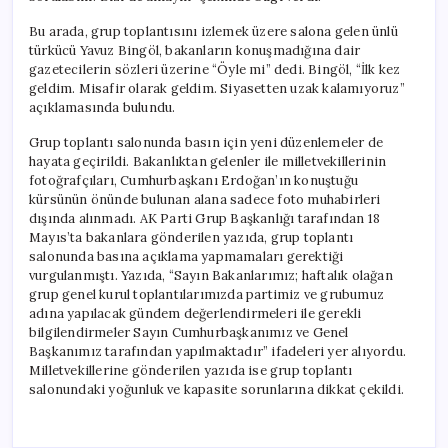
Bu arada, grup toplantısını izlemek üzere salona gelen ünlü
türkücü Yavuz Bingöl, bakanların konuşmadığına dair
gazetecilerin sözleri üzerine “Öyle mi” dedi. Bingöl, “İlk kez
geldim. Misafir olarak geldim. Siyasetten uzak kalamıyoruz”
açıklamasında bulundu.
Grup toplantı salonunda basın için yeni düzenlemeler de
hayata geçirildi. Bakanlıktan gelenler ile milletvekillerinin
fotoğrafçıları, Cumhurbaşkanı Erdoğan’ın konuştuğu
kürsünün önünde bulunan alana sadece foto muhabirleri
dışında alınmadı. AK Parti Grup Başkanlığı tarafından 18
Mayıs’ta bakanlara gönderilen yazıda, grup toplantı
salonunda basına açıklama yapmamaları gerektiği
vurgulanmıştı. Yazıda, “Sayın Bakanlarımız; haftalık olağan
grup genel kurul toplantılarımızda partimiz ve grubumuz
adına yapılacak gündem değerlendirmeleri ile gerekli
bilgilendirmeler Sayın Cumhurbaşkanımız ve Genel
Başkanımız tarafından yapılmaktadır” ifadeleri yer alıyordu.
Milletvekillerine gönderilen yazıda ise grup toplantı
salonundaki yoğunluk ve kapasite sorunlarına dikkat çekildi.