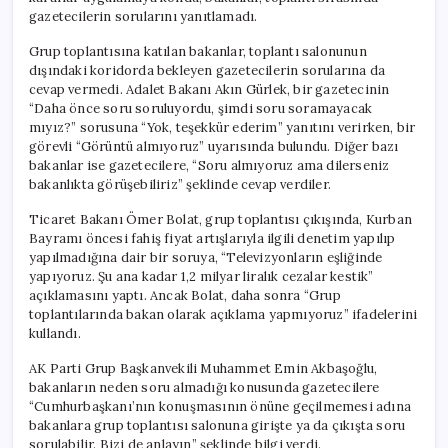
gazetecilerin sorularını yanıtlamadı.
Grup toplantısına katılan bakanlar, toplantı salonunun
dışındaki koridorda bekleyen gazetecilerin sorularına da
cevap vermedi. Adalet Bakanı Akın Gürlek, bir gazetecinin
“Daha önce soru soruluyordu, şimdi soru soramayacak
mıyız?” sorusuna “Yok, teşekkür ederim” yanıtını verirken, bir
görevli “Görüntü almıyoruz” uyarısında bulundu. Diğer bazı
bakanlar ise gazetecilere, “Soru almıyoruz ama dilerseniz
bakanlıkta görüşebiliriz” şeklinde cevap verdiler.
Ticaret Bakanı Ömer Bolat, grup toplantısı çıkışında, Kurban
Bayramı öncesi fahiş fiyat artışlarıyla ilgili denetim yapılıp
yapılmadığına dair bir soruya, “Televizyonların eşliğinde
yapıyoruz. Şu ana kadar 1,2 milyar liralık cezalar kestik”
açıklamasını yaptı. Ancak Bolat, daha sonra “Grup
toplantılarında bakan olarak açıklama yapmıyoruz” ifadelerini
kullandı.
AK Parti Grup Başkanvekili Muhammet Emin Akbaşoğlu,
bakanların neden soru almadığı konusunda gazetecilere
“Cumhurbaşkanı’nın konuşmasının önüne geçilmemesi adına
bakanlara grup toplantısı salonuna girişte ya da çıkışta soru
sorulabilir. Bizi de anlayın” şeklinde bilgi verdi.