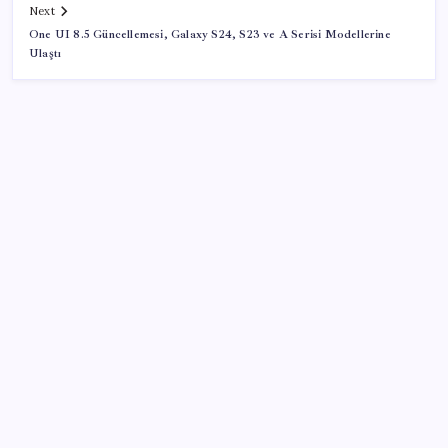
Next
One UI 8.5 Güncellemesi, Galaxy S24, S23 ve A Serisi Modellerine
Ulaştı
SON YAZILAR
Altında yükseliş kapıda mı? Uzman isimden ezber
bozan tahmin!
Fed Başkanı’ndan piyasaları sarsacak mesaj:
Enflasyon artarsa faiz artırımı yeniden masaya
gelecek
TMO’nun fındık fiyatına YENİ Partili Seyit Torun’dan