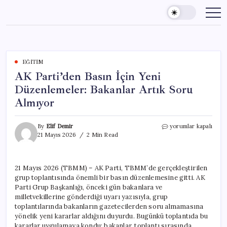
Skip
to
content
EĞITIM
AK Parti’den Basın İçin Yeni
Düzenlemeler: Bakanlar Artık Soru
Almıyor
AK
By
Elif Demir
yorumlar kapalı
Parti’den
21 Mayıs 2026
2 Min Read
Basın
İçin
Yeni
21 Mayıs 2026 (TBMM) – AK Parti, TBMM’de gerçekleştirilen
Düzenlemeler:
grup toplantısında önemli bir basın düzenlemesine gitti. AK
Bakanlar
Artık
Parti Grup Başkanlığı, önceki gün bakanlara ve
Soru
milletvekillerine gönderdiği uyarı yazısıyla, grup
Almıyor
toplantılarında bakanların gazetecilerden soru almamasına
için
yönelik yeni kararlar aldığını duyurdu. Bugünkü toplantıda bu
kararlar uygulamaya kondu; bakanlar, toplantı sırasında