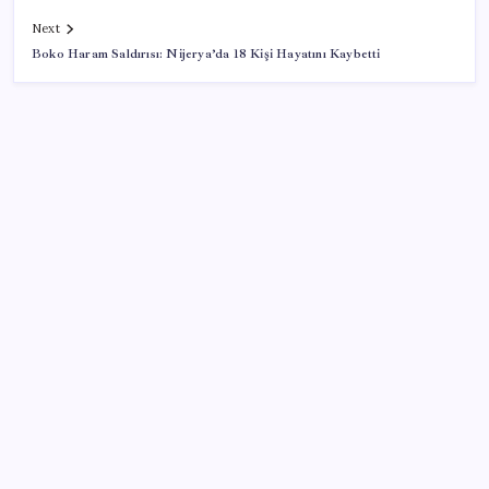
Next
Boko Haram Saldırısı: Nijerya’da 18 Kişi Hayatını Kaybetti
SON YAZILAR
Akaryakıtta tabela değişiyor: Benzinde indirim yolda
Savaşın ortasında milyarlar kazandı!
Kamerasız Yeni AirPods Pro Modeli 2026’da Gelebilir
Tesla FSD Kaza Yaptı: Araç İkiye Bölündü
Huawei Pura 90 Serisi Satışları 1 Milyon Barajını Aştı