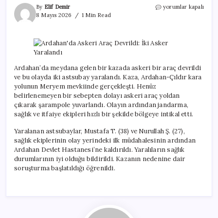
Ardahan’da
By
Elif Demir
yorumlar kapalı
Askeri
8 Mayıs 2026
1 Min Read
Araç
Devrildi:
İki
Asker
Yaralandı
için
Ardahan’da meydana gelen bir kazada askeri bir araç devrildi
ve bu olayda iki astsubay yaralandı. Kaza, Ardahan-Çıldır kara
yolunun Meryem mevkiinde gerçekleşti. Henüz
belirlenemeyen bir sebepten dolayı askeri araç yoldan
çıkarak şarampole yuvarlandı. Olayın ardından jandarma,
sağlık ve itfaiye ekipleri hızlı bir şekilde bölgeye intikal etti.
Yaralanan astsubaylar, Mustafa T. (38) ve Nurullah Ş. (27),
sağlık ekiplerinin olay yerindeki ilk müdahalesinin ardından
Ardahan Devlet Hastanesi’ne kaldırıldı. Yaralıların sağlık
durumlarının iyi olduğu bildirildi. Kazanın nedenine dair
soruşturma başlatıldığı öğrenildi.