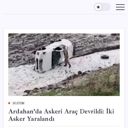
Skip
to
content
EĞITIM
Ardahan’da Askeri Araç Devrildi: İki
Asker Yaralandı