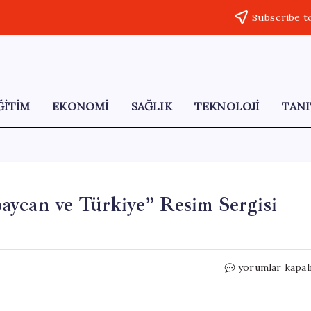
Subscribe t
ĞİTİM
EKONOMİ
SAĞLIK
TEKNOLOJİ
TANI
aycan ve Türkiye” Resim Sergisi
Bakü’de
yorumlar kapal
“Sanat
Köprüsü:
Azerbaycan