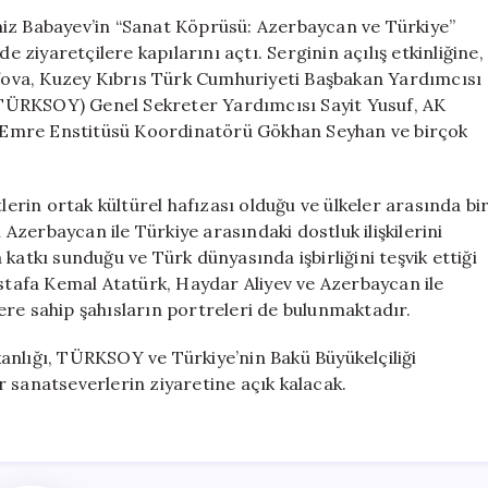
ve
niz Babayev’in “Sanat Köprüsü: Azerbaycan ve Türkiye”
Türkiye”
e ziyaretçilere kapılarını açtı. Serginin açılış etkinliğine,
Resim
ova, Kuzey Kıbrıs Türk Cumhuriyeti Başbakan Yardımcısı
Sergisi
ı (TÜRKSOY) Genel Sekreter Yardımcısı Sayit Yusuf, AK
Açılışı
us Emre Enstitüsü Koordinatörü Gökhan Seyhan ve birçok
Gerçekleşti
için
lerin ortak kültürel hafızası olduğu ve ülkeler arasında bi
 Azerbaycan ile Türkiye arasındaki dostluk ilişkilerini
katkı sunduğu ve Türk dünyasında işbirliğini teşvik ettiği
ustafa Kemal Atatürk, Haydar Aliyev ve Azerbaycan ile
ere sahip şahısların portreleri de bulunmaktadır.
anlığı, TÜRKSOY ve Türkiye’nin Bakü Büyükelçiliği
 sanatseverlerin ziyaretine açık kalacak.