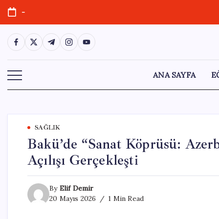
Skip
-
to
content
https://www.facebook.com/
https://twitter.com/
https://t.me/
https://www.instagram.com/
https://youtube.com/
ANA SAYFA
E
SAĞLIK
Bakü’de “Sanat Köprüsü: Azerb
Açılışı Gerçekleşti
By
Elif Demir
20 Mayıs 2026
1 Min Read