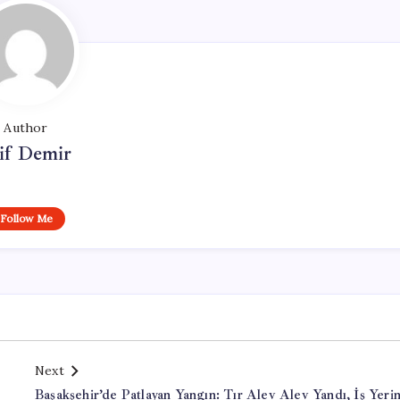
Author
if Demir
Follow Me
Next
Başakşehir’de Patlayan Yangın: Tır Alev Alev Yandı, İş Yeri