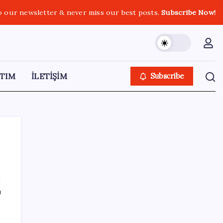
o our newsletter & never miss our best posts.
Subscribe Now!
TIM
İLETİŞİM
Subscribe
SON YAZILAR
ı
Akaryakıtta tabela değişiyor: Benzinde
indirim yolda