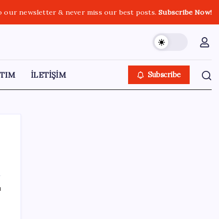
o our newsletter & never miss our best posts.
Subscribe Now!
TIM
İLETİŞİM
Subscribe
SON YAZILAR
ı
Pixel Telefonlara Yapay Zeka Destekli Saat
Tasarımları Geliyor