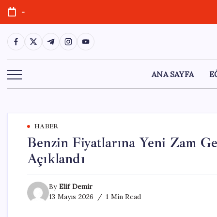
Skip
-
to
content
https://www.facebook.com/
https://twitter.com/
https://t.me/
https://www.instagram.com/
https://youtube.com/
ANA SAYFA
E
HABER
Benzin Fiyatlarına Yeni Zam Ge
Açıklandı
By
Elif Demir
13 Mayıs 2026
1 Min Read