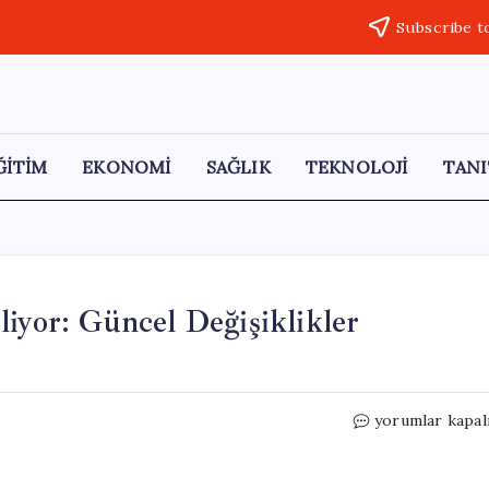
Subscribe t
ĞİTİM
EKONOMİ
SAĞLIK
TEKNOLOJİ
TANI
liyor: Güncel Değişiklikler
Benzin
yorumlar kapal
Fiyatlarına
Yeni
Zam