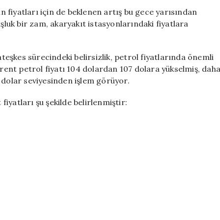
Geliyor:
 fiyatları için de beklenen artış bu gece yarısından
Güncel
şluk bir zam, akaryakıt istasyonlarındaki fiyatlara
Değişiklikler
Açıklandı
için
şkes sürecindeki belirsizlik, petrol fiyatlarında önemli
brent petrol fiyatı 104 dolardan 107 dolara yükselmiş, dah
 dolar seviyesinden işlem görüyor.
fiyatları şu şekilde belirlenmiştir: