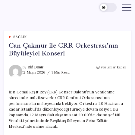
Skip
to
content
SAĞLIK
Can Çakmur ile CRR Orkestrası’nın
Büyüleyici Konseri
Can
By
Elif Demir
yorumlar kapalı
Çakmur
12 Mayıs 2026
1 Min Read
ile
CRR
Orkestrası’nın
İBB Cemal Reşit Rey (CRR) Konser Salonu’nun yenilenme
Büyüleyici
sürecinde, müzikseverler CRR Senfoni Orkestrası’nın
Konseri
için
performanslarını heyecanla bekliyor. Orkestra, 20 Haziran’a
kadar İstanbul’da düzenleyeceği turneye devam ediyor. Bu
kapsamda, 12 Mayıs Salı akşamı saat 20.00’de, daimi şef Nil
Venditti yönetiminde Beşiktaş Süleyman Seba Kültür
Merkezi’nde sahne alacak.