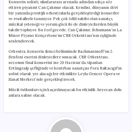
Konserin solisti, uluslararası arenada adından sıkça söz
ettiren piyanist Can Çakmur olacak. Kendisi, dünyanın dört
bir yanında prestijli orkestralarla gerçekleştirdiği konserler
ve resitallerle tanınıyor. Pek çok ödül sahibi olan sanatçı,
müzikal yeteneği ve yorum gücü ile de dinleyicilerden büyük
takdir topluyor. Bu özel gecede, Can Çakmur, Schumann’ın La
Minor Piyano Konçertosu’nu CRR Orkestrası’nın eşliğinde
seslendirecek.
Orkestra, konserin ikinci bölümünde Rachmaninoff’un 2.
Senfoni eserini dinleyicilere sunacak. CRR Orkestrası,
sezonun final konserini ise 20 Haziran’da Alpaslan
Ertüngealp şefliğinde ve kontrbas sanatçısı Fora Baltacıgil’in
solist olarak yer alacağı bir etkinlikte Leyla Gencer Opera ve
Sanat Merkezi’nde gerçekleştirecek.
Müzik tutkunları için kaçırılmayacak bu etkinlik, heyecan dolu
anlara sahne olacak.