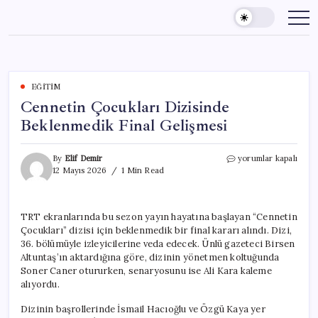
Skip
to
content
EĞITIM
Cennetin Çocukları Dizisinde
Beklenmedik Final Gelişmesi
Cennetin
By
Elif Demir
yorumlar kapalı
Çocukları
12 Mayıs 2026
1 Min Read
Dizisinde
Beklenmedik
Final
TRT ekranlarında bu sezon yayın hayatına başlayan “Cennetin
Gelişmesi
Çocukları” dizisi için beklenmedik bir final kararı alındı. Dizi,
için
36. bölümüyle izleyicilerine veda edecek. Ünlü gazeteci Birsen
Altuntaş’ın aktardığına göre, dizinin yönetmen koltuğunda
Soner Caner otururken, senaryosunu ise Ali Kara kaleme
alıyordu.
Dizinin başrollerinde İsmail Hacıoğlu ve Özgü Kaya yer