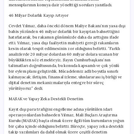
için
mensuplarının konuya dair yönelttiği soruları yanıtladı.
46 Milyar Dolarlık Kayıp Artıyor
Cevdet Yılmaz, daha önceki dönem Maliye Bakanı’nın yasa dışı
bahis yüzünden 46 milyar dolarlık bir kayıptan bahsettiğini
hatırlatarak, bu rakamın günümüzde daha da arttığını ifade
etti. Yılmaz, yasa dışı faaliyetin mahiyeti gereği rakamların
kesin olarak tespit edilmesinin zor olduğunu belirtti. “Farklı
analizlerde 20 milyar dolardan 60 milyar dolara uzanan bir
büyüklükten söz etmekteyiz. Sayın Cumhurbaşkanı’nın
talimatları doğrultusunda, bu konuda kapsamlı ve çok yönlü
bir eylem planı geliştirdik. Mücadelemiz adli boyutla sınırlı
kalmayacak; iletişim, finansal izleme, uluslararası iş birliği ve
dijital denetim mekanizmalarıyla entegre bir süreç
yürütüyoruz” dedi.
MASAK ve Yapay Zeka Destekli Denetim
Kayıt dışı para trafiğini engelleme adına yürütülen idari
operasyonlardan bahseden Yılmaz, Mali Suçları Araştırma
Kurulu (MASAK) başta olmak üzere ilgili tüm kurumların yoğun
bir çaba içinde olduğunu belirtti. Süreçte, yapay zeka destekli
takip yazılımları da dahil olmak üzere çeşitli denetim