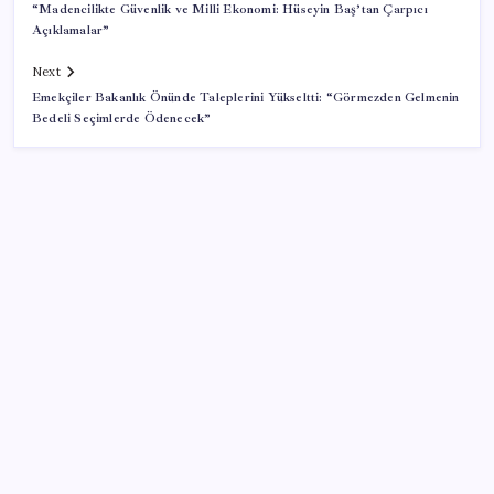
“Madencilikte Güvenlik ve Milli Ekonomi: Hüseyin Baş’tan Çarpıcı
Açıklamalar”
Next
Emekçiler Bakanlık Önünde Taleplerini Yükseltti: “Görmezden Gelmenin
Bedeli Seçimlerde Ödenecek”
SON YAZILAR
Akaryakıtta tabela değişiyor: Benzinde indirim yolda
Savaşın ortasında milyarlar kazandı!
Kamerasız Yeni AirPods Pro Modeli 2026’da Gelebilir