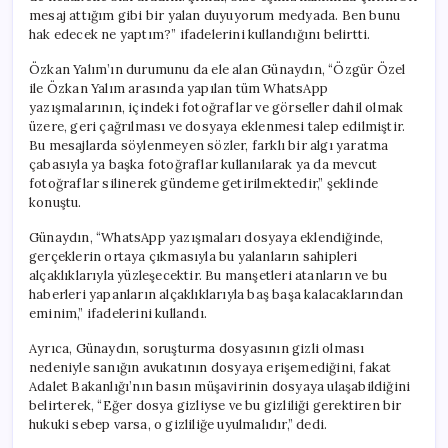
mesaj attığım gibi bir yalan duyuyorum medyada. Ben bunu
hak edecek ne yaptım?” ifadelerini kullandığını belirtti.
Özkan Yalım’ın durumunu da ele alan Günaydın, “Özgür Özel
ile Özkan Yalım arasında yapılan tüm WhatsApp
yazışmalarının, içindeki fotoğraflar ve görseller dahil olmak
üzere, geri çağrılması ve dosyaya eklenmesi talep edilmiştir.
Bu mesajlarda söylenmeyen sözler, farklı bir algı yaratma
çabasıyla ya başka fotoğraflar kullanılarak ya da mevcut
fotoğraflar silinerek gündeme getirilmektedir,” şeklinde
konuştu.
Günaydın, “WhatsApp yazışmaları dosyaya eklendiğinde,
gerçeklerin ortaya çıkmasıyla bu yalanların sahipleri
alçaklıklarıyla yüzleşecektir. Bu manşetleri atanların ve bu
haberleri yapanların alçaklıklarıyla baş başa kalacaklarından
eminim,” ifadelerini kullandı.
Ayrıca, Günaydın, soruşturma dosyasının gizli olması
nedeniyle sanığın avukatının dosyaya erişemediğini, fakat
Adalet Bakanlığı’nın basın müşavirinin dosyaya ulaşabildiğini
belirterek, “Eğer dosya gizliyse ve bu gizliliği gerektiren bir
hukuki sebep varsa, o gizliliğe uyulmalıdır,” dedi.