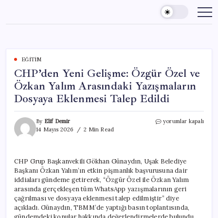
Skip
to
content
EĞITIM
CHP’den Yeni Gelişme: Özgür Özel ve
Özkan Yalım Arasındaki Yazışmaların
Dosyaya Eklenmesi Talep Edildi
CHP’den
By
Elif Demir
yorumlar kapalı
Yeni
14 Mayıs 2026
2 Min Read
Gelişme:
Özgür
Özel
CHP Grup Başkanvekili Gökhan Günaydın, Uşak Belediye
ve
Başkanı Özkan Yalım’ın etkin pişmanlık başvurusuna dair
Özkan
Yalım
iddiaları gündeme getirerek, “Özgür Özel ile Özkan Yalım
Arasındaki
arasında gerçekleşen tüm WhatsApp yazışmalarının geri
Yazışmaların
çağrılması ve dosyaya eklenmesi talep edilmiştir” diye
Dosyaya
açıkladı. Günaydın, TBMM’de yaptığı basın toplantısında,
Eklenmesi
gündemdeki konular hakkında değerlendirmelerde bulundu.