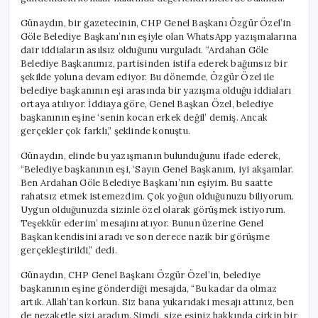
Talep
Edildi
Günaydın, bir gazetecinin, CHP Genel Başkanı Özgür Özel’in
için
Göle Belediye Başkanı’nın eşiyle olan WhatsApp yazışmalarına
dair iddiaların asılsız olduğunu vurguladı. “Ardahan Göle
Belediye Başkanımız, partisinden istifa ederek bağımsız bir
şekilde yoluna devam ediyor. Bu dönemde, Özgür Özel ile
belediye başkanının eşi arasında bir yazışma olduğu iddiaları
ortaya atılıyor. İddiaya göre, Genel Başkan Özel, belediye
başkanının eşine ‘senin kocan erkek değil’ demiş. Ancak
gerçekler çok farklı,” şeklinde konuştu.
Günaydın, elinde bu yazışmanın bulunduğunu ifade ederek,
“Belediye başkanının eşi, ‘Sayın Genel Başkanım, iyi akşamlar.
Ben Ardahan Göle Belediye Başkanı’nın eşiyim. Bu saatte
rahatsız etmek istemezdim. Çok yoğun olduğunuzu biliyorum.
Uygun olduğunuzda sizinle özel olarak görüşmek istiyorum.
Teşekkür ederim’ mesajını atıyor. Bunun üzerine Genel
Başkan kendisini aradı ve son derece nazik bir görüşme
gerçekleştirildi,” dedi.
Günaydın, CHP Genel Başkanı Özgür Özel’in, belediye
başkanının eşine gönderdiği mesajda, “Bu kadar da olmaz
artık. Allah’tan korkun. Siz bana yukarıdaki mesajı attınız, ben
de nezaketle sizi aradım. Şimdi, size eşiniz hakkında çirkin bir