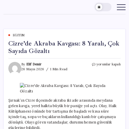
Skip
to
content
EĞITIM
Cizre’de Akraba Kavgası: 8 Yaralı, Çok
Sayıda Gözaltı
Cizre’de
By
Elif Demir
yorumlar kapalı
Akraba
26 Mayıs 2026
1 Min Read
Kavgası:
8
Yaralı,
Çok
Sayıda
Gözaltı
Şırnak’ın Cizre ilçesinde akraba iki aile arasında meydana
için
gelen kavga, yerel halkta büyük bir paniğe yol açtı. Olay, Halk
Kütüphanesi önünde bir tartışma ile başladı ve kısa süre
içinde taş, sopa ve bıçakların kullanıldığı kanlı bir çatışmaya
dönüştü. Olayı gören vatandaşlar, durumu hemen güvenlik
güçlerine bildirdi.