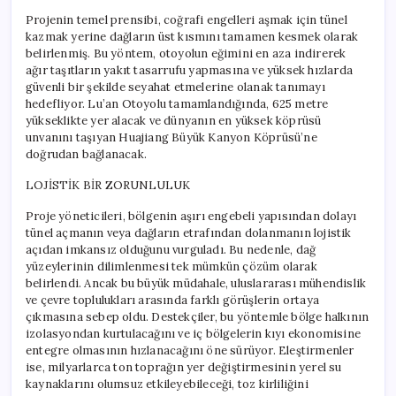
Projenin temel prensibi, coğrafi engelleri aşmak için tünel
kazmak yerine dağların üst kısmını tamamen kesmek olarak
belirlenmiş. Bu yöntem, otoyolun eğimini en aza indirerek
ağır taşıtların yakıt tasarrufu yapmasına ve yüksek hızlarda
güvenli bir şekilde seyahat etmelerine olanak tanımayı
hedefliyor. Lu’an Otoyolu tamamlandığında, 625 metre
yükseklikte yer alacak ve dünyanın en yüksek köprüsü
unvanını taşıyan Huajiang Büyük Kanyon Köprüsü’ne
doğrudan bağlanacak.
LOJİSTİK BİR ZORUNLULUK
Proje yöneticileri, bölgenin aşırı engebeli yapısından dolayı
tünel açmanın veya dağların etrafından dolanmanın lojistik
açıdan imkansız olduğunu vurguladı. Bu nedenle, dağ
yüzeylerinin dilimlenmesi tek mümkün çözüm olarak
belirlendi. Ancak bu büyük müdahale, uluslararası mühendislik
ve çevre toplulukları arasında farklı görüşlerin ortaya
çıkmasına sebep oldu. Destekçiler, bu yöntemle bölge halkının
izolasyondan kurtulacağını ve iç bölgelerin kıyı ekonomisine
entegre olmasının hızlanacağını öne sürüyor. Eleştirmenler
ise, milyarlarca ton toprağın yer değiştirmesinin yerel su
kaynaklarını olumsuz etkileyebileceği, toz kirliliğini