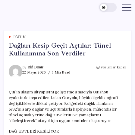
Skip
to
content
EĞITIM
Dağları Kesip Geçit Açtılar: Tünel
Kullanımına Son Verdiler
Dağları
By
Elif Demir
yorumlar kapalı
Kesip
22 Mayıs 2026
1 Min Read
Geçit
Açtılar:
Tünel
Çin’in ulaşım altyapısını geliştirme amacıyla Guizhou
Kullanımına
eyaletinde inşa edilen Lu’an Otoyolu, büyük ölçekli coğrafi
Son
Verdiler
değişikliklerle dikkat çekiyor. Bölgedeki dağlık alanların
için
%92’si sarp dağlar ve uçurumlarla kaplıyken, mühendisler
tünel açmak yerine dağ zirvelerini ve yamaçlarını
“düzleştirerek” otoyol için uygun zeminler oluşturuyor.
DAĞ ÜSTLERİ KESİLİYOR