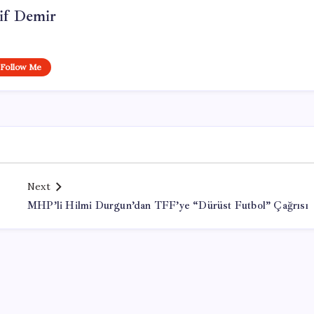
if Demir
Follow Me
Next
MHP’li Hilmi Durgun’dan TFF’ye “Dürüst Futbol” Çağrısı