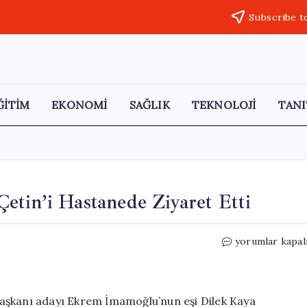
Subscribe t
ĞİTİM
EKONOMİ
SAĞLIK
TEKNOLOJİ
TANI
etin’i Hastanede Ziyaret Etti
Dilek
yorumlar kapal
Kaya
İmamoğlu,
Hikmet
Çetin’i
aşkanı adayı Ekrem İmamoğlu’nun eşi Dilek Kaya