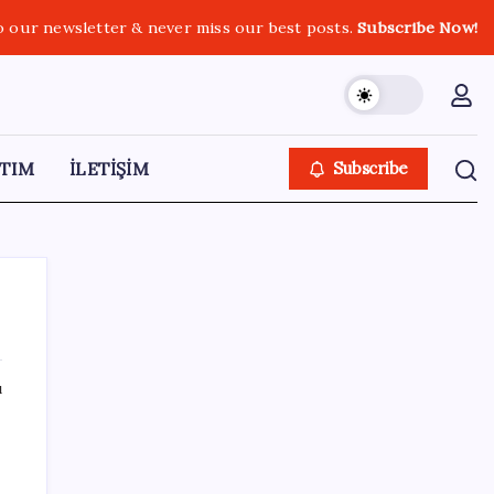
o our newsletter & never miss our best posts.
Subscribe Now!
TIM
İLETİŞİM
Subscribe
ı
SON YAZILAR
Akaryakıtta tabela değişiyor: Benzinde
indirim yolda