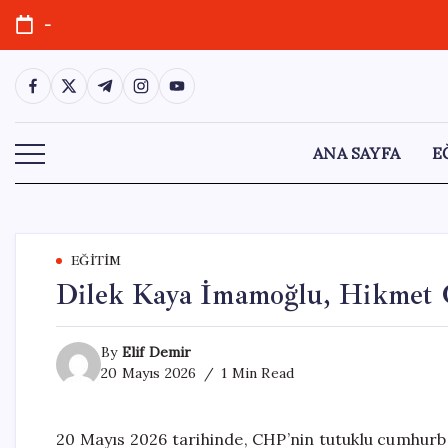
Skip
-
to
content
https://www.facebook.com/
https://twitter.com/
https://t.me/
https://www.instagram.com/
https://youtube.com/
ANA SAYFA
E
EĞITIM
Dilek Kaya İmamoğlu, Hikmet Ç
By
Elif Demir
20 Mayıs 2026
1 Min Read
20 Mayıs 2026 tarihinde, CHP’nin tutuklu cumhurb