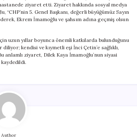
Hastanede
astanede ziyaret etti. Ziyaret hakkında sosyal medya
Ziyaret
u, “CHP’nin 5. Genel Başkanı, değerli büyüğümüz Sayın
Etti
 ederek, Ekrem İmamoğlu ve şahsım adına geçmiş olsun
için
için uzun yıllar boyunca önemli katkılarda bulunduğunu
iliyor; kendisi ve kıymetli eşi İnci Çetin’e sağlıklı,
u anlamlı ziyaret, Dilek Kaya İmamoğlu’nun siyasi
kaydedildi.
Author