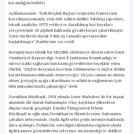
kazandığını belirtti.
Açıklamasında, “Faili Meçhul Suçları Araştırma Dairesi’nin
koordinasyonunda, yeni elde edilen deliller, bilirkişi raporları,
teknik analizler, HTS verileri ve daraltılmış baz kayıtları
çerçevesinde 26 şüpheli hakkında gözaltı kararı çıkartılmıştır.
İzmir merkezli olarak 9 ilde eş zamanlı operasyonlar
başlatılmıştır” ifadelerine yer verdi.
Soruşturmayı büyük bir titizlikle yürütmeye devam eden İzmir
Cumhuriyet Başsavcılığı, İzmir İl Jandarma Komutanlığı ve
sürece katkı sağlayan tüm kamu görevlilerine teşekkür eden
Gürlek, “Hiçbir dosyanın üzerinin örtülmesine ve hiçbir delilin
karartılmasına müsaade etmeyeceğiz. Geçen zaman ne olursa
olsun, gerçeğin açığa çıkarılması ve adaletin sağlanması için
tüm imkanlarımızla çalışacağız” dedi.
Dorukhan Büyükışık, 2018 yılında İzmir Narlıdere’de bir inşaat
alanında ölü olarak bulunmuştu. Olay, kayıtlara yüksekten
düşme olarak geçmişti. Emekli Tümgeneral Ethem
Büyükışık’ın oğlu olan Dorukhan’ın ölümü üzerine, babasının
çabaları neticesinde, olayla ilgili sekiz polis memuru hakkında
dava açılmıştı. Polislerin, savcılığın talimatına rağmen olayla
ilgili kamera görüntülerini yeterince incelemediği ve delilleri