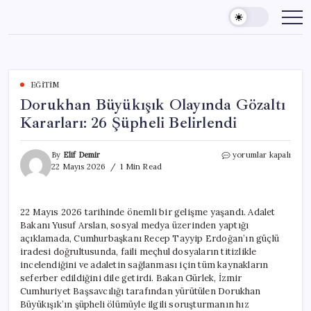
Skip
to
content
EĞITIM
Dorukhan Büyükışık Olayında Gözaltı
Kararları: 26 Şüpheli Belirlendi
Dorukhan
By
Elif Demir
yorumlar kapalı
Büyükışık
22 Mayıs 2026
1 Min Read
Olayında
Gözaltı
Kararları:
22 Mayıs 2026 tarihinde önemli bir gelişme yaşandı. Adalet
26
Bakanı Yusuf Arslan, sosyal medya üzerinden yaptığı
Şüpheli
Belirlendi
açıklamada, Cumhurbaşkanı Recep Tayyip Erdoğan’ın güçlü
için
iradesi doğrultusunda, faili meçhul dosyaların titizlikle
incelendiğini ve adaletin sağlanması için tüm kaynakların
seferber edildiğini dile getirdi. Bakan Gürlek, İzmir
Cumhuriyet Başsavcılığı tarafından yürütülen Dorukhan
Büyükışık’ın şüpheli ölümüyle ilgili soruşturmanın hız