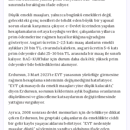
sınırında bıraktığını ifade ediyor.
Düşük emekli maaşları, yalnızca bugünkü emeklileri değil,
gelecekteki genç nesilleri de tehdit eden büyük bir yapısal
sorun olarak karşımıza çıkıyor. e-Devlet üzerinden yapılan
hesaplamaların ortaya koyduğu veriler, çalışanların yıllarca
prim ödemelerine rağmen hayal kırıklığına uğradığını
gösteriyor. Asgari ücretin 2-2,5 katı maaş alanların emekli
aylıkları 20 bin TL civarında kalırken, asgari ücretin 5-6 katı
prim ödeyenler dahi 25-30 bin TL arasında bir maaş ile sınırlı
kalıyor. BAĞ-KUR’lular için durum daha da kötü; yüksek prim
ödeyenler bile beklediklerini alamıyor.
Erdursun, 3 Mart 2023’te EYT yasasının yürürlüğe girmesine
rağmen hesaplama sisteminin değişmediğini hatırlatıyor.
“EYT çıkmasaydı da emekli maaşları yine düşük kalacaktı,”
diyen Erdursun, sorunun köklerinin aylık bağlama oranlarının
düşürülmesi ve güncelleme katsayılarının değiştirilmesinde
yattığını vurguluyor.
Ayrıca, 2008 sonrası devlet memurları için de tehlikeye dikkat
çeken Erdursun, bu gruptaki çalışanların da emeklilikte ciddi
bir gelir kaybı yaşayacaklarını belirtiyor. “EYT nedeniyle
maaşlar düştü” söyleminin yanıltıcı olduğunu ifade eden