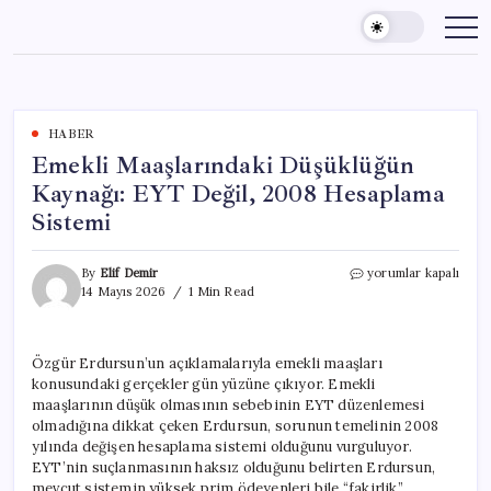
Skip
to
content
HABER
Emekli Maaşlarındaki Düşüklüğün
Kaynağı: EYT Değil, 2008 Hesaplama
Sistemi
Emekli
By
Elif Demir
yorumlar kapalı
Maaşlarındaki
14 Mayıs 2026
1 Min Read
Düşüklüğün
Kaynağı:
EYT
Özgür Erdursun’un açıklamalarıyla emekli maaşları
Değil,
konusundaki gerçekler gün yüzüne çıkıyor. Emekli
2008
Hesaplama
maaşlarının düşük olmasının sebebinin EYT düzenlemesi
Sistemi
olmadığına dikkat çeken Erdursun, sorunun temelinin 2008
için
yılında değişen hesaplama sistemi olduğunu vurguluyor.
EYT’nin suçlanmasının haksız olduğunu belirten Erdursun,
mevcut sistemin yüksek prim ödeyenleri bile “fakirlik”