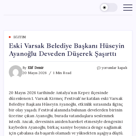
Skip
to
content
EĞITIM
Eski Varsak Belediye Başkanı Hüseyin
Ayanoğlu Deveden Düşerek Şaşırttı
Eski
By
Elif Demir
yorumlar kapalı
Varsak
20 Mayıs 2026
1 Min Read
Belediye
Başkanı
Hüseyin
20 Mayıs 2026 tarihinde Antalya’nın Kepez ilçesinde
Ayanoğlu
düzenlenen 1. Varsak Kirmeç Festivali’ne katılan eski Varsak
Deveden
Düşerek
Belediye Başkanı Hüseyin Ayanoğlu, etkinlik sırasında ilginç
Şaşırttı
bir olay yaşadı. Festival alanında bulunan develerden birinin
için
üzerine çıkan Ayanoğlu, burada vatandaşlara seslenmek
istedi. Ancak, devesinin aniden hareket etmesiyle dengesini
kaybeden Ayanoğlu, birkaç saniye boyunca denge sağlamak
için çabalasa da başarılı olamadı ve yüksekten aşağıya düştü.