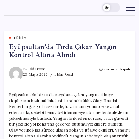
Skip
to
content
EĞITIM
Eyüpsultan’da Tırda Çıkan Yangın
Kontrol Altına Alındı
Eyüpsultan’da
By
Elif Demir
yorumlar kapalı
Tırda
20 Mayıs 2026
1 Min Read
Çıkan
Yangın
Kontrol
Eyüpsultan’da bir tırda meydana gelen yangın, itfaiye
Altına
ekiplerinin hızlı müdahalesi ile söndürüldü. Olay, Hasdal-
Alındı
için
Kemerburgaz yolu üzerinde, havalimanı yönünde seyahat
eden tırda, sebebi henüz belirlenemeyen bir nedenle alevlerin
yükselmesiyle başladı. Yangını fark eden sürücü, aracı güvenli
bir şekilde yol kenarına çekerek durumu yetkililere bildirdi.
Olay yerine kısa sürede ulaşan polis ve itfaiye ekipleri, yangını
kontrol altına alarak söndürdü. Yangın sebebiyle oluşan trafik