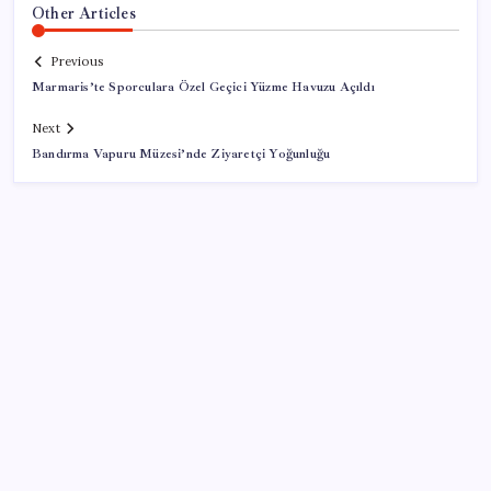
Other Articles
Previous
Marmaris’te Sporculara Özel Geçici Yüzme Havuzu Açıldı
Next
Bandırma Vapuru Müzesi’nde Ziyaretçi Yoğunluğu
SON YAZILAR
Savaşın ortasında milyarlar kazandı!
Kamerasız Yeni AirPods Pro Modeli 2026’da Gelebilir