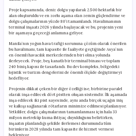
için
Proje kapsamında, deniz dolgu yapılarak 2.500 hektarlık bir
alan oluşturuldu ve en zorlu aşama olan zemin güçlendirme ve
dolgu çalışmalarının yüzde 80’i tamamlandı. Havalimanının
terminal inşaatı 2026 yılında başlayacak ve bu, projenin yeni
bir aşamaya geçeceği anlamına geliyor.
Manila’nın yoğun hava trafiği sorununa çözüm olarak önerilen
bu havalimanı, tam kapasite ile faaliyete geçtiğinde Asya’nın
en önemli havacılık merkezlerinden biri olma yolunda
ilerleyecek. Proje, beş kanatlı bir terminal binası ve toplam
240 biniş kapısı ile tasarlandı. Bu dev kompleks, bölgedeki
lojistik ve turizm dengelerini de önemli ölçüde değiştirmeyi
hedefliyor.
Projenin dikkat çeken bir diğer özelliği ise, birbirine paralel
olarak inşa edilecek dört pistten oluşan sistemdir. İlk aşamada
inşa edilecek iki pist sayesinde, aynı anda birçok uçağın iniş
ve kalkışı sağlanarak rötarların minimize edilmesi planlanıyor.
Yetkililer, dolgu çalışmalarının tamamlanması için hala 33
milyon metreküp kuma ihtiyaç duyulduğunu belirtirken,
inşaatın planlandığı şekilde ilerlemesi durumunda tüm
birimlerin 2028 yılında tam kapasite ile hizmet vermesi
bekleniyor.