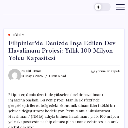
Skip
to
content
EĞITIM
Filipinler’de Denizde İnşa Edilen Dev
Havalimanı Projesi: Yıllık 100 Milyon
Yolcu Kapasitesi
Filipinler’de
By
Elif Demir
yorumlar kapalı
Denizde
13 Mayıs 2026
1 Min Read
İnşa
Edilen
Dev
Filipinler, deniz üzerinde yükselen dev bir havalimanı
Havalimanı
inşaatına başladı. Bu yeni proje, Manila Körfezi’nde
Projesi:
Yıllık
gerçekleştirilerek bölgedeki ekonomik dinamikleri köklü bir
100
şekilde değiştirmeyi hedefliyor. “Yeni Manila Uluslararası
Milyon
Havalimanı” (NMIA) adıyla bilinen havalimanı, yıllık 100 milyon
Yolcu
yolcu kapasitesine sahip olması planlanan dev bir tesis olarak
Kapasitesi
dikkat çekiyor.