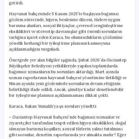
getirdi.
Hayvanat bahçesinde 5 Kasım 2025’te başlayan bağımsız
gözlem sürecinde, hijyen, beslenme düzeni, türlere uygun
barınma alanları, sosyal ihtiyaçlar, çevresel zenginleştirme
eksiklikleri ve stereotip davranışlar gibi önemli sorunların
varlığına işaret eden Karaca, bu olumsuzlukların çözümüne
yönelik herhangi bir iyileştirme planının kamuoyuna
açıklanmadığını vurguladı.
Önergede yer alan bilgiler ışığında, Şubat 2026’da Gaziantep
Büyükşehir Belediyesi yetkilileriyle yapılan toplantılarda
bağımsız uzmanların bu sorunları aktardığı, Mart ayında
uzman raporlarının hayvanat bahçesi yönetimine iletildiği ve
Nisan ayında yeni gözlemlerle sorunların devam ettiğinin
belirtildiği ifade edildi. Ancak, şimdiye kadar denetlenebilir
bir iyileştirme planının açıklanmaması dikkat çekti.
Karaca, Bakan Yumaklı’ya şu soruları yöneltti:
– Gaziantep Hayvanat Bahçesi’nde bağımsız uzmanlar ve
ziyaretçiler tarafından tespit edilen hijyen eksiklikleri, doğal
olmayan barınma koşulları, sosyal türlerin yalnız tutulması
gibi sorunlar, denetim raporlarında yer almakta mıdır? Eğer