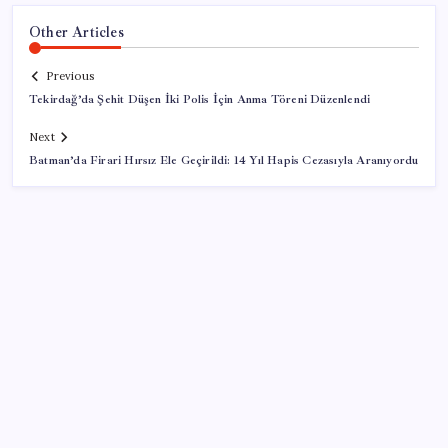
Other Articles
Previous
Tekirdağ’da Şehit Düşen İki Polis İçin Anma Töreni Düzenlendi
Next
Batman’da Firari Hırsız Ele Geçirildi: 14 Yıl Hapis Cezasıyla Aranıyordu
SON YAZILAR
Savaşın ortasında milyarlar kazandı!