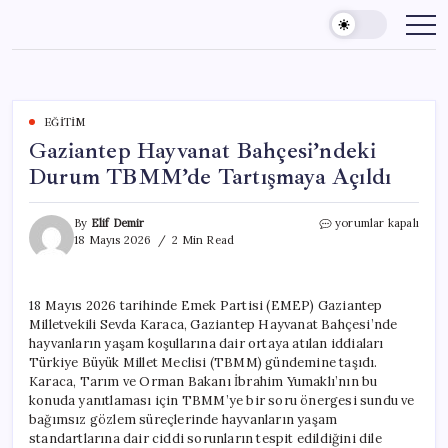
Skip
to
content
EĞITIM
Gaziantep Hayvanat Bahçesi’ndeki
Durum TBMM’de Tartışmaya Açıldı
Gaziantep
By
Elif Demir
yorumlar kapalı
Hayvanat
18 Mayıs 2026
2 Min Read
Bahçesi’ndeki
Durum
TBMM’de
18 Mayıs 2026 tarihinde Emek Partisi (EMEP) Gaziantep
Tartışmaya
Milletvekili Sevda Karaca, Gaziantep Hayvanat Bahçesi’nde
Açıldı
için
hayvanların yaşam koşullarına dair ortaya atılan iddiaları
Türkiye Büyük Millet Meclisi (TBMM) gündemine taşıdı.
Karaca, Tarım ve Orman Bakanı İbrahim Yumaklı’nın bu
konuda yanıtlaması için TBMM’ye bir soru önergesi sundu ve
bağımsız gözlem süreçlerinde hayvanların yaşam
standartlarına dair ciddi sorunların tespit edildiğini dile