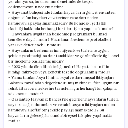
yer almıyorsa, bu durumun denetimlerde tespit
edilememesinin nedeni nedir?
– Hayvanat bahçesinde tutulan hayvanların güncel envanteri,
doğum-ölüm kayıtları ve veteriner raporları neden
kamuoyuyla paylaşılmamaktadır? Bu konudaki şeffaflık
eksikliği hakkında herhangi bir idari işlem yapılacak mıdır?
– Hayvanlara uygulanan beslenme programları bilimsel
temellere dayalı mıdır? Hazırlanan beslenme protokolleri
yazılı ve denetlenebilir midir?
– Hayvanların beslenmesinin hijyenik ve türlerine uygun
şekilde yapılmadığına dair tanıklıklar ve görüntülerle ilgili özel
bir inceleme başlatılmış mıdır?
– 2023 yılında ölen filin kimliği nedir? Hayatta kalan filin
kimliği mikroçip veya genetik test ile doğrulanmış mıdır?
– Yalnız tutulan Asya filinin sosyal ve davranışsal ihtiyaçları
Bakanlık tarafından değerlendirilmiş midir? Bu filin uygun bir
rehabilitasyon merkezine transferi için herhangi bir çalışma
söz konusu mudur?
– Gaziantep Hayvanat Bahçesi’ne getirilen hayvanların türleri,
sayıları, sağlık durumları ve rehabilitasyon ihtiyaçları neden
kamuoyuyla şeffaf bir şekilde paylaşılmamaktadır? Bu
hayvanların geleceği hakkında bireysel takipler yapılmakta
mıdır?