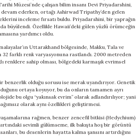
Keşfedildi
arihi Müzesi’nde çalışan bilim insanı Devi Priyadarshini,
için
ra devam ederken, ortağı Ashirwad Tripathy’den gelen
erini inceleme fırsatı buldu. Priyadarshini, bir yaprağın
da büyülendi. Özellikle Hawaii’deki gülen yüzlü örümceğin
amasına yardımcı oldu.
Himalayalar’ın Uttarakhand bölgesinde, Makku, Tala ve
 32 farklı renk varyasyonuna rastlandı. 2000 metreden
klı renklere sahip olması, bölgedeki karmaşık evrimsel
ir benzerlik olduğu sorusu ise merak uyandırıyor. Genetik
 olduğunu ortaya koyuyor, bu da onların tamamen ayrı
lojide bu olgu “yakınsak evrim” olarak adlandırılıyor; yani
ağımsız olarak aynı özellikleri geliştirmesi.
 yaşamalarına rağmen, benzer zencefil bitkisi (Hedychium)
ırtındaki sevimli gülümseme, ilk bakışta hoş bir görüntü
sanları, bu desenlerin hayatta kalma şansını artırdığını