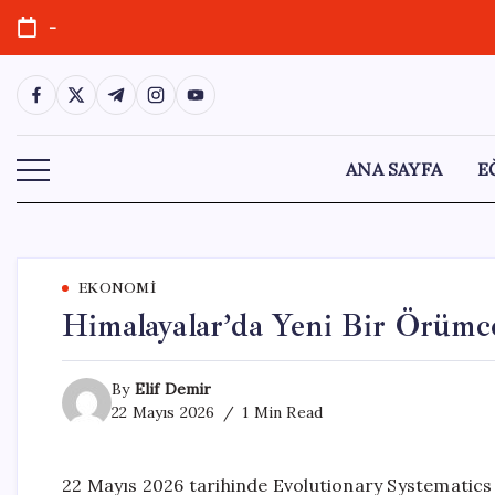
Skip
-
to
content
https://www.facebook.com/
https://twitter.com/
https://t.me/
https://www.instagram.com/
https://youtube.com/
ANA SAYFA
E
EKONOMI
Himalayalar’da Yeni Bir Örümc
By
Elif Demir
22 Mayıs 2026
1 Min Read
22 Mayıs 2026 tarihinde Evolutionary Systematics