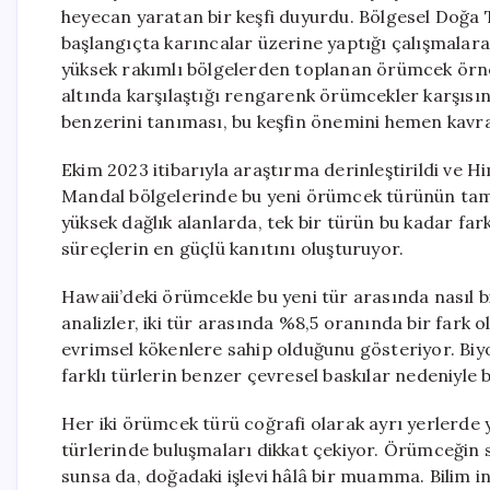
heyecan yaratan bir keşfi duyurdu. Bölgesel Doğa T
başlangıçta karıncalar üzerine yaptığı çalışmala
yüksek rakımlı bölgelerden toplanan örümcek örnekl
altında karşılaştığı rengarenk örümcekler karşısın
benzerini tanıması, bu keşfin önemini hemen kavr
Ekim 2023 itibarıyla araştırma derinleştirildi ve 
Mandal bölgelerinde bu yeni örümcek türünün tam
yüksek dağlık alanlarda, tek bir türün bu kadar far
süreçlerin en güçlü kanıtını oluşturuyor.
Hawaii’deki örümcekle bu yeni tür arasında nasıl b
analizler, iki tür arasında %8,5 oranında bir fark
evrimsel kökenlere sahip olduğunu gösteriyor. Biyo
farklı türlerin benzer çevresel baskılar nedeniyle b
Her iki örümcek türü coğrafi olarak ayrı yerlerde
türlerinde buluşmaları dikkat çekiyor. Örümceğin s
sunsa da, doğadaki işlevi hâlâ bir muamma. Bilim in