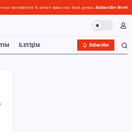
o our newsletter & never miss our best posts.
Subscribe Now!
TIM
İLETİŞİM
Subscribe
ı
SON YAZILAR
Pixel Telefonlara Yapay Zeka Destekli Saat
Tasarımları Geliyor