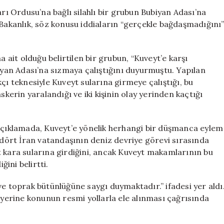
Sızma
arı Ordusu’na bağlı silahlı bir grubun Bubiyan Adası’na
İddiasına
 Bakanlık, söz konusu iddiaların “gerçekle bağdaşmadığını
Yalanlama
Geldi
için
a ait olduğu belirtilen bir grubun, “Kuveyt’e karşı
an Adası’na sızmaya çalıştığını duyurmuştu. Yapılan
çı teknesiyle Kuveyt sularına girmeye çalıştığı, bu
skerin yaralandığı ve iki kişinin olay yerinden kaçtığı
ığı açıklamada, Kuveyt’e yönelik herhangi bir düşmanca eylem
n dört İran vatandaşının deniz devriye görevi sırasında
t kara sularına girdiğini, ancak Kuveyt makamlarının bu
ini belirtti.
ve toprak bütünlüğüne saygı duymaktadır.” ifadesi yer aldı
k yerine konunun resmi yollarla ele alınması çağrısında