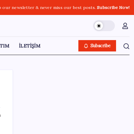
o our newsletter & never miss our best posts.
Subscribe Now!
TIM
İLETİŞİM
Subscribe
SON YAZILAR
ı
Pixel Telefonlara Yapay Zeka Destekli Saat
Tasarımları Geliyor