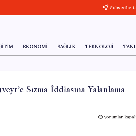
Subscribe t
ĞİTİM
EKONOMİ
SAĞLIK
TEKNOLOJİ
TANI
veyt’e Sızma İddiasına Yalanlama
İran
yorumlar kapal
Devrim
Muhafızları’nın
Kuveyt’e