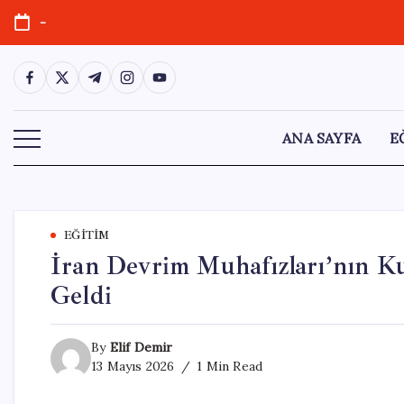
Skip
-
to
content
https://www.facebook.com/
https://twitter.com/
https://t.me/
https://www.instagram.com/
https://youtube.com/
ANA SAYFA
E
EĞITIM
İran Devrim Muhafızları’nın Ku
Geldi
By
Elif Demir
13 Mayıs 2026
1 Min Read