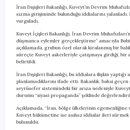
İran Dışişleri Bakanlığı, Kuveyt’in Devrim Muhafızl
sızma girişiminde bulunduğu iddialarını yalanladı.
vurguladı.
Kuveyt İçişleri Bakanlığı, İran Devrim Muhafızları’n
düşmanca eylemler gerçekleştirme” amacıyla Bubiy
açıklamada, grubun özel olarak kiralanmış bir balık
süreçte Kuveyt askerleriyle çatışmaya girdiği, bir a
belirtildi.
İran Dışişleri Bakanlığı, bu iddialara ilişkin yapt
planlamadıklarını ifade etti. Bakanlık, bahsi geçe
seyrüsefer sistemindeki bir arıza nedeniyle Kuvey
durumu “siyasi propaganda” şeklinde değerlendirdiğ
Açıklamada, “İran, bölge ülkelerinin egemenliğine 
Kuveyt hükümetine ise asılsız iddialar ileri sürme
bulunuldu.