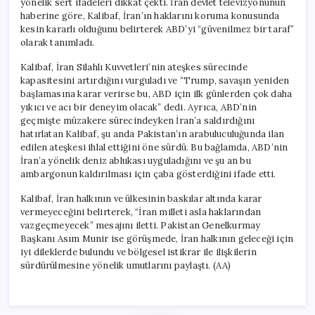
yönelik sert ifadeleri dikkat çekti. İran devlet televizyonunun
için
haberine göre, Kalibaf, İran’ın haklarını koruma konusunda
kesin kararlı olduğunu belirterek ABD’yi “güvenilmez bir taraf”
olarak tanımladı.
Kalibaf, İran Silahlı Kuvvetleri’nin ateşkes sürecinde
kapasitesini artırdığını vurguladı ve “Trump, savaşın yeniden
başlamasına karar verirse bu, ABD için ilk günlerden çok daha
yıkıcı ve acı bir deneyim olacak” dedi. Ayrıca, ABD’nin
geçmişte müzakere sürecindeyken İran’a saldırdığını
hatırlatan Kalibaf, şu anda Pakistan’ın arabuluculuğunda ilan
edilen ateşkesi ihlal ettiğini öne sürdü. Bu bağlamda, ABD’nin
İran’a yönelik deniz ablukası uyguladığını ve şu an bu
ambargonun kaldırılması için çaba gösterdiğini ifade etti.
Kalibaf, İran halkının ve ülkesinin baskılar altında karar
vermeyeceğini belirterek, “İran milleti asla haklarından
vazgeçmeyecek” mesajını iletti. Pakistan Genelkurmay
Başkanı Asım Munir ise görüşmede, İran halkının geleceği için
iyi dileklerde bulundu ve bölgesel istikrar ile ilişkilerin
sürdürülmesine yönelik umutlarını paylaştı. (AA)