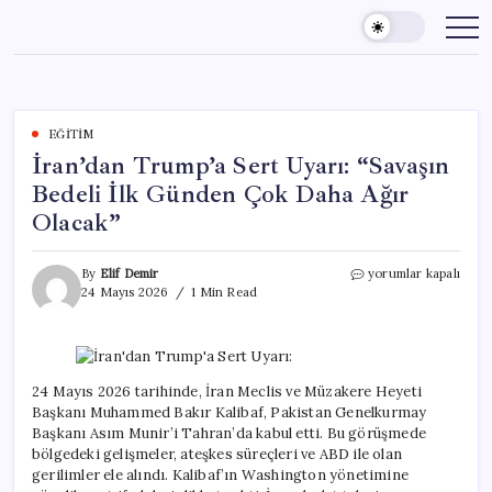
Skip
to
content
EĞITIM
İran’dan Trump’a Sert Uyarı: “Savaşın
Bedeli İlk Günden Çok Daha Ağır
Olacak”
İran’dan
By
Elif Demir
yorumlar kapalı
Trump’a
24 Mayıs 2026
1 Min Read
Sert
Uyarı:
“Savaşın
Bedeli
İlk
24 Mayıs 2026 tarihinde, İran Meclis ve Müzakere Heyeti
Günden
Başkanı Muhammed Bakır Kalibaf, Pakistan Genelkurmay
Çok
Başkanı Asım Munir’i Tahran’da kabul etti. Bu görüşmede
Daha
bölgedeki gelişmeler, ateşkes süreçleri ve ABD ile olan
Ağır
gerilimler ele alındı. Kalibaf’ın Washington yönetimine
Olacak”