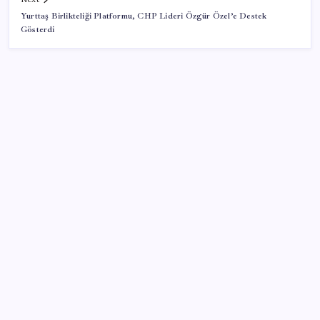
Yurttaş Birlikteliği Platformu, CHP Lideri Özgür Özel’e Destek
Gösterdi
SON YAZILAR
Pixel Telefonlara Yapay Zeka Destekli Saat
Tasarımları Geliyor
Altında yükseliş kapıda mı? Uzman isimden ezber
bozan tahmin!
Fed Başkanı’ndan piyasaları sarsacak mesaj:
Enflasyon artarsa faiz artırımı yeniden masaya