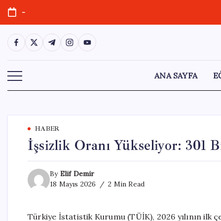
Skip
-
to
content
https://www.facebook.com/
https://twitter.com/
https://t.me/
https://www.instagram.com/
https://youtube.com/
ANA SAYFA
E
HABER
İşsizlik Oranı Yükseliyor: 301 
By
Elif Demir
18 Mayıs 2026
2 Min Read
Türkiye İstatistik Kurumu (TÜİK), 2026 yılının ilk ç