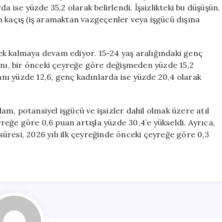
a ise yüzde 35,2 olarak belirlendi. İşsizlikteki bu düşüşün,
n kaçış (iş aramaktan vazgeçenler veya işgücü dışına
ksek kalmaya devam ediyor. 15-24 yaş aralığındaki genç
anı, bir önceki çeyreğe göre değişmeden yüzde 15,2
ranı yüzde 12,6, genç kadınlarda ise yüzde 20,4 olarak
hdam, potansiyel işgücü ve işsizler dahil olmak üzere atıl
yreğe göre 0,6 puan artışla yüzde 30,4’e yükseldi. Ayrıca,
 süresi, 2026 yılı ilk çeyreğinde önceki çeyreğe göre 0,3