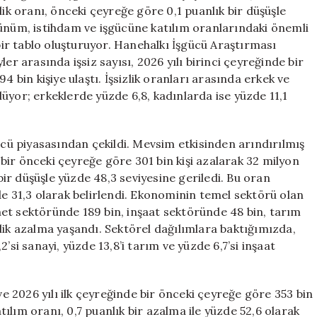
Kişi
lik oranı, önceki çeyreğe göre 0,1 puanlık bir düşüşle
İstihdamdan
rünüm, istihdam ve işgücüne katılım oranlarındaki önemli
Çekildi
 bir tablo oluşturuyor. Hanehalkı İşgücü Araştırması
için
er arasında işsiz sayısı, 2026 yılı birinci çeyreğinde bir
4 bin kişiye ulaştı. İşsizlik oranları arasında erkek ve
üyor; erkeklerde yüzde 6,8, kadınlarda ise yüzde 11,1
ücü piyasasından çekildi. Mevsim etkisinden arındırılmış
e bir önceki çeyreğe göre 301 bin kişi azalarak 32 milyon
 bir düşüşle yüzde 48,3 seviyesine geriledi. Bu oran
de 31,3 olarak belirlendi. Ekonominin temel sektörü olan
et sektöründe 189 bin, inşaat sektöründe 48 bin, tarım
lik azalma yaşandı. Sektörel dağılımlara baktığımızda,
’si sanayi, yüzde 13,8’i tarım ve yüzde 6,7’si inşaat
ve 2026 yılı ilk çeyreğinde bir önceki çeyreğe göre 353 bin
atılım oranı, 0,7 puanlık bir azalma ile yüzde 52,6 olarak