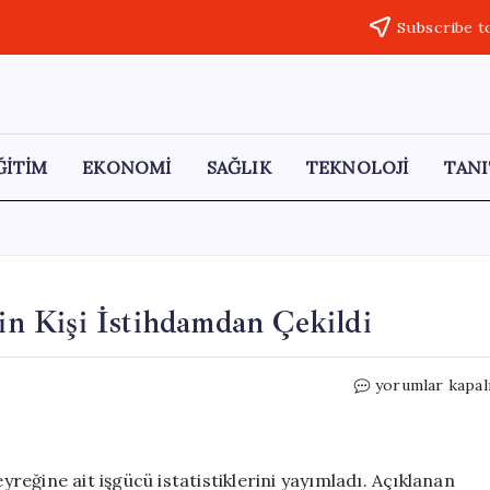
Subscribe t
ĞİTİM
EKONOMİ
SAĞLIK
TEKNOLOJİ
TANI
Bin Kişi İstihdamdan Çekildi
İşsizlik
yorumlar kapal
Oranı
Yükseliyor:
301
Bin
eyreğine ait işgücü istatistiklerini yayımladı. Açıklanan