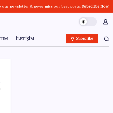
o our newsletter & never miss our best posts.
Subscribe Now!
TIM
İLETİŞİM
Subscribe
ı
SON YAZILAR
Pixel Telefonlara Yapay Zeka Destekli Saat
Tasarımları Geliyor