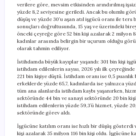
verilere göre, mevsim etkisinden arındırılmış işsiz
yüzde 8,2 seviyesine geriledi. Ancak bu olumlu gö
düşüş ve yüzde 30’u aşan atıl işgücü oranı ile ters
sonuçları doğrultusunda, 15 yaş ve üzerindeki bireyl
önceki çeyreğe göre 52 bin kişi azalarak 2 milyon 89
kadınlar arasında belirgin bir uçurum olduğu görül
olarak tahmin ediliyor.
İstihdamda büyük kayıplar yaşandı: 301 bin kişi işg
istihdam edilenlerin sayısı, 2026 yılı ilk çeyreğind
221 bin kişiye düştü. İstihdam oranı ise 0,5 puanlık
erkeklerde yüzde 65,7, kadınlarda ise yalnızca yüz
tüm ana alanlarda istihdam kaybı yaşanırken, hizm
sektöründe 44 bin ve sanayi sektöründe 20 bin kişi
istihdam edilenlerin yüzde 59,3’ü hizmet, yüzde 20,2
sektöründe görev aldı.
İşgücüne katılım oranı ise hızlı bir düşüş gösterdi 
kişi azalarak 35 milyon 116 bin kişi oldu. İşgücüne k