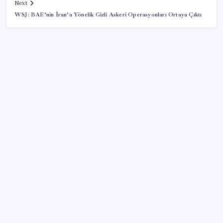
Next
WSJ: BAE’nin İran’a Yönelik Gizli Askeri Operasyonları Ortaya Çıktı
SON YAZILAR
Akaryakıtta tabela değişiyor: Benzinde indirim yolda
Savaşın ortasında milyarlar kazandı!
Kamerasız Yeni AirPods Pro Modeli 2026’da Gelebilir
Tesla FSD Kaza Yaptı: Araç İkiye Bölündü
Huawei Pura 90 Serisi Satışları 1 Milyon Barajını Aştı
SpaceX roketi 5 Ağustos’ta Ay’a çarpacak