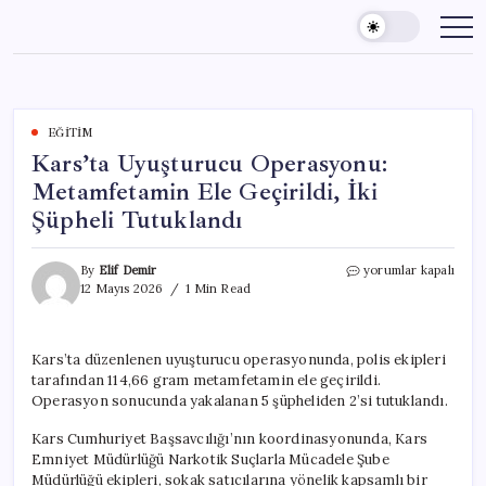
Skip
to
content
EĞITIM
Kars’ta Uyuşturucu Operasyonu:
Metamfetamin Ele Geçirildi, İki
Şüpheli Tutuklandı
Kars’ta
By
Elif Demir
yorumlar kapalı
Uyuşturucu
12 Mayıs 2026
1 Min Read
Operasyonu:
Metamfetamin
Ele
Kars’ta düzenlenen uyuşturucu operasyonunda, polis ekipleri
Geçirildi,
tarafından 114,66 gram metamfetamin ele geçirildi.
İki
Şüpheli
Operasyon sonucunda yakalanan 5 şüpheliden 2’si tutuklandı.
Tutuklandı
için
Kars Cumhuriyet Başsavcılığı’nın koordinasyonunda, Kars
Emniyet Müdürlüğü Narkotik Suçlarla Mücadele Şube
Müdürlüğü ekipleri, sokak satıcılarına yönelik kapsamlı bir