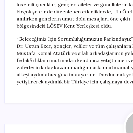
lösemili çocuklar, gençler, aileler ve gönüllülerin k
birçok şehrinde düzenlenen etkinliklerde, Ulu Ön
anılırken gençlerin umut dolu mesajları öne çıktı.
bölgesindeki LÖSEV Kent Yerleşkesi oldu.
“Geleceğimiz İçin Sorumluluğumuzun Farkındayız
Dr. Üstün Ezer, gençler, veliler ve tüm çalışanla
Mustafa Kemal Atatürk ve silah arkadaşlarının gel
fedakÂrlıkları unutmadan kendimizi yetiştirmeli ve 
zaferlerin kolay kazanılmadığını asla unutmamalıy
ülkeyi aydınlatacağına inanıyorum. Durdurmak yok;
yetiştirerek aydınlık bir Türkiye için çalışmaya de