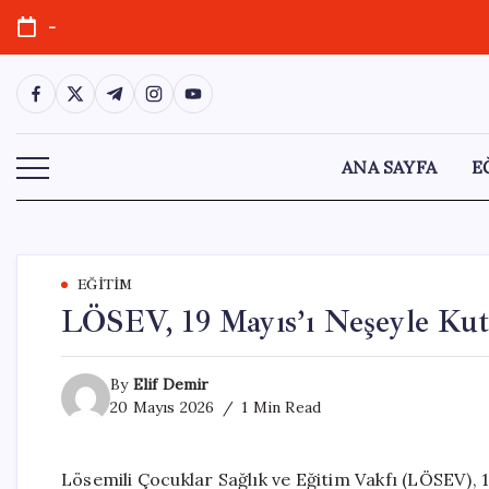
Skip
-
to
content
https://www.facebook.com/
https://twitter.com/
https://t.me/
https://www.instagram.com/
https://youtube.com/
ANA SAYFA
E
EĞITIM
LÖSEV, 19 Mayıs’ı Neşeyle Kut
By
Elif Demir
20 Mayıs 2026
1 Min Read
Lösemili Çocuklar Sağlık ve Eğitim Vakfı (LÖSEV), 