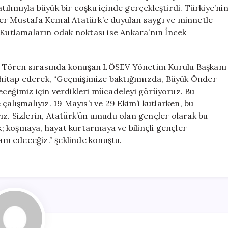
için
atılımıyla büyük bir coşku içinde gerçekleştirdi. Türkiye’ni
der Mustafa Kemal Atatürk’e duyulan saygı ve minnetle
 Kutlamaların odak noktası ise Ankara’nın İncek
” Tören sırasında konuşan LÖSEV Yönetim Kurulu Başkanı
ra hitap ederek, “Geçmişimize baktığımızda, Büyük Önder
eceğimiz için verdikleri mücadeleyi görüyoruz. Bu
çalışmalıyız. 19 Mayıs’ı ve 29 Ekim’i kutlarken, bu
ız. Sizlerin, Atatürk’ün umudu olan gençler olarak bu
 koşmaya, hayat kurtarmaya ve bilinçli gençler
vam edeceğiz.” şeklinde konuştu.