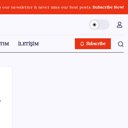
o our newsletter & never miss our best posts.
Subscribe Now!
TIM
İLETİŞİM
Subscribe
ı
SON YAZILAR
Akaryakıtta tabela değişiyor: Benzinde
indirim yolda