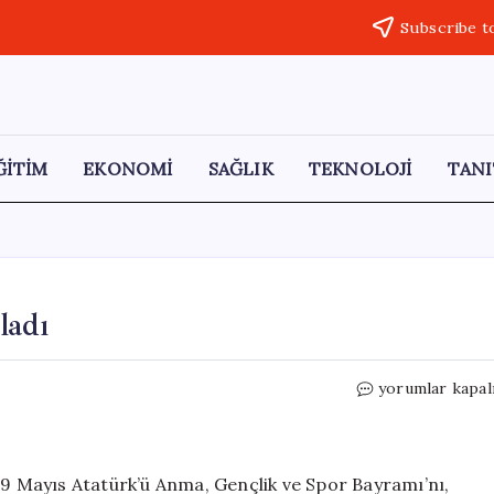
Subscribe t
ĞİTİM
EKONOMİ
SAĞLIK
TEKNOLOJİ
TANI
ladı
LÖSEV,
yorumlar kapal
19
Mayıs’ı
Neşeyle
Kutladı
19 Mayıs Atatürk’ü Anma, Gençlik ve Spor Bayramı’nı,