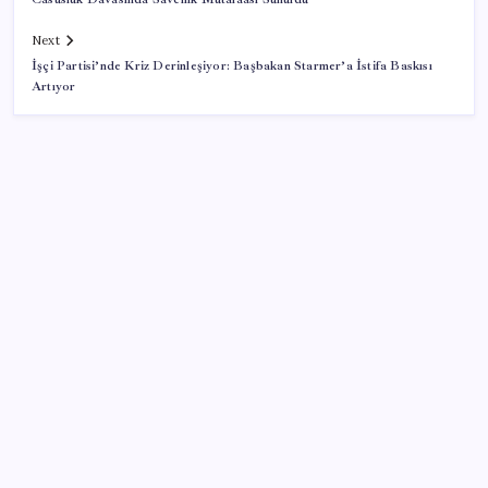
Next
İşçi Partisi’nde Kriz Derinleşiyor: Başbakan Starmer’a İstifa Baskısı
Artıyor
SON YAZILAR
Pixel Telefonlara Yapay Zeka Destekli Saat
Tasarımları Geliyor
Altında yükseliş kapıda mı? Uzman isimden ezber
bozan tahmin!