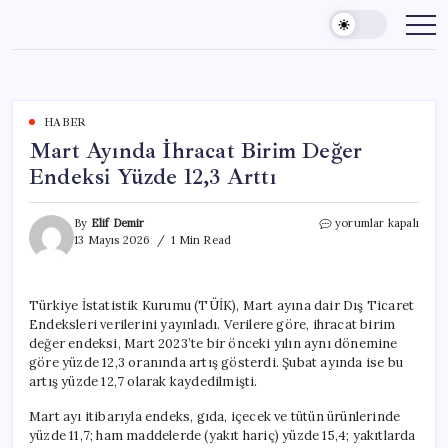
Skip
to
content
HABER
Mart Ayında İhracat Birim Değer
Endeksi Yüzde 12,3 Arttı
Mart
By
Elif Demir
yorumlar kapalı
Ayında
13 Mayıs 2026
1 Min Read
İhracat
Birim
Değer
Türkiye İstatistik Kurumu (TÜİK), Mart ayına dair Dış Ticaret
Endeksi
Endeksleri verilerini yayınladı. Verilere göre, ihracat birim
Yüzde
12,3
değer endeksi, Mart 2023’te bir önceki yılın aynı dönemine
Arttı
göre yüzde 12,3 oranında artış gösterdi. Şubat ayında ise bu
için
artış yüzde 12,7 olarak kaydedilmişti.
Mart ayı itibarıyla endeks, gıda, içecek ve tütün ürünlerinde
yüzde 11,7; ham maddelerde (yakıt hariç) yüzde 15,4; yakıtlarda