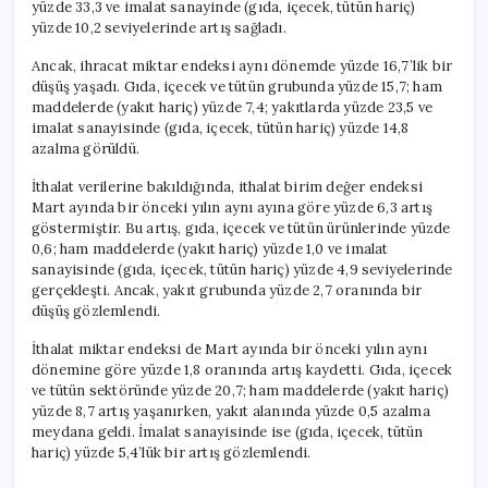
yüzde 33,3 ve imalat sanayinde (gıda, içecek, tütün hariç)
yüzde 10,2 seviyelerinde artış sağladı.
Ancak, ihracat miktar endeksi aynı dönemde yüzde 16,7’lik bir
düşüş yaşadı. Gıda, içecek ve tütün grubunda yüzde 15,7; ham
maddelerde (yakıt hariç) yüzde 7,4; yakıtlarda yüzde 23,5 ve
imalat sanayisinde (gıda, içecek, tütün hariç) yüzde 14,8
azalma görüldü.
İthalat verilerine bakıldığında, ithalat birim değer endeksi
Mart ayında bir önceki yılın aynı ayına göre yüzde 6,3 artış
göstermiştir. Bu artış, gıda, içecek ve tütün ürünlerinde yüzde
0,6; ham maddelerde (yakıt hariç) yüzde 1,0 ve imalat
sanayisinde (gıda, içecek, tütün hariç) yüzde 4,9 seviyelerinde
gerçekleşti. Ancak, yakıt grubunda yüzde 2,7 oranında bir
düşüş gözlemlendi.
İthalat miktar endeksi de Mart ayında bir önceki yılın aynı
dönemine göre yüzde 1,8 oranında artış kaydetti. Gıda, içecek
ve tütün sektöründe yüzde 20,7; ham maddelerde (yakıt hariç)
yüzde 8,7 artış yaşanırken, yakıt alanında yüzde 0,5 azalma
meydana geldi. İmalat sanayisinde ise (gıda, içecek, tütün
hariç) yüzde 5,4’lük bir artış gözlemlendi.