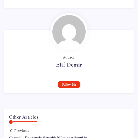
Author
Elif Demir
Follow Me
Other Articles
Previous
Casusluk Davasında Savcılık Mütalaası Sunuldu