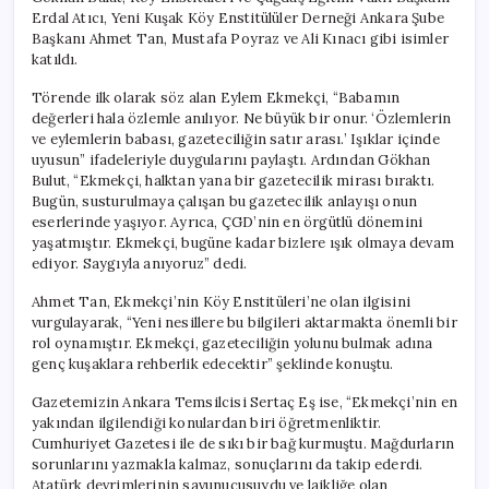
Erdal Atıcı, Yeni Kuşak Köy Enstitülüler Derneği Ankara Şube
Başkanı Ahmet Tan, Mustafa Poyraz ve Ali Kınacı gibi isimler
katıldı.
Törende ilk olarak söz alan Eylem Ekmekçi, “Babamın
değerleri hala özlemle anılıyor. Ne büyük bir onur. ‘Özlemlerin
ve eylemlerin babası, gazeteciliğin satır arası.’ Işıklar içinde
uyusun” ifadeleriyle duygularını paylaştı. Ardından Gökhan
Bulut, “Ekmekçi, halktan yana bir gazetecilik mirası bıraktı.
Bugün, susturulmaya çalışan bu gazetecilik anlayışı onun
eserlerinde yaşıyor. Ayrıca, ÇGD’nin en örgütlü dönemini
yaşatmıştır. Ekmekçi, bugüne kadar bizlere ışık olmaya devam
ediyor. Saygıyla anıyoruz” dedi.
Ahmet Tan, Ekmekçi’nin Köy Enstitüleri’ne olan ilgisini
vurgulayarak, “Yeni nesillere bu bilgileri aktarmakta önemli bir
rol oynamıştır. Ekmekçi, gazeteciliğin yolunu bulmak adına
genç kuşaklara rehberlik edecektir” şeklinde konuştu.
Gazetemizin Ankara Temsilcisi Sertaç Eş ise, “Ekmekçi’nin en
yakından ilgilendiği konulardan biri öğretmenliktir.
Cumhuriyet Gazetesi ile de sıkı bir bağ kurmuştu. Mağdurların
sorunlarını yazmakla kalmaz, sonuçlarını da takip ederdi.
Atatürk devrimlerinin savunucusuydu ve laikliğe olan