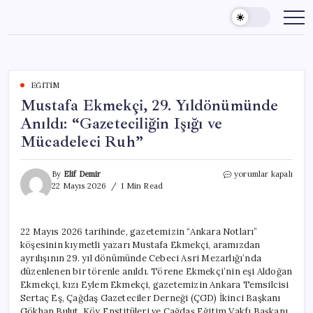
Skip
to
content
EĞITIM
Mustafa Ekmekçi, 29. Yıldönümünde
Anıldı: “Gazeteciliğin Işığı ve
Mücadeleci Ruh”
Mustafa
By
Elif Demir
yorumlar kapalı
Ekmekçi,
22 Mayıs 2026
1 Min Read
29.
Yıldönümünde
Anıldı:
22 Mayıs 2026 tarihinde, gazetemizin “Ankara Notları”
“Gazeteciliğin
köşesinin kıymetli yazarı Mustafa Ekmekçi, aramızdan
Işığı
ve
ayrılışının 29. yıl dönümünde Cebeci Asri Mezarlığı’nda
Mücadeleci
düzenlenen bir törenle anıldı. Törene Ekmekçi’nin eşi Aldoğan
Ruh”
Ekmekçi, kızı Eylem Ekmekçi, gazetemizin Ankara Temsilcisi
için
Sertaç Eş, Çağdaş Gazeteciler Derneği (ÇGD) İkinci Başkanı
Gökhan Bulut, Köy Enstitüleri ve Çağdaş Eğitim Vakfı Başkanı