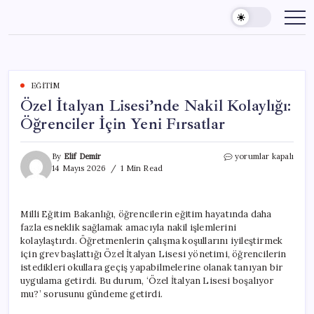
Skip
to
content
EĞITIM
Özel İtalyan Lisesi’nde Nakil Kolaylığı:
Öğrenciler İçin Yeni Fırsatlar
Özel
By
Elif Demir
yorumlar kapalı
İtalyan
14 Mayıs 2026
1 Min Read
Lisesi’nde
Nakil
Kolaylığı:
Milli Eğitim Bakanlığı, öğrencilerin eğitim hayatında daha
Öğrenciler
fazla esneklik sağlamak amacıyla nakil işlemlerini
İçin
Yeni
kolaylaştırdı. Öğretmenlerin çalışma koşullarını iyileştirmek
Fırsatlar
için grev başlattığı Özel İtalyan Lisesi yönetimi, öğrencilerin
için
istedikleri okullara geçiş yapabilmelerine olanak tanıyan bir
uygulama getirdi. Bu durum, ‘Özel İtalyan Lisesi boşalıyor
mu?’ sorusunu gündeme getirdi.