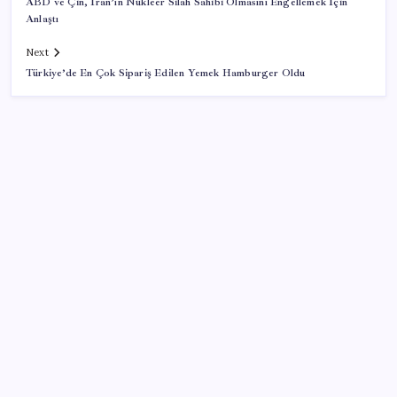
ABD ve Çin, İran’ın Nükleer Silah Sahibi Olmasını Engellemek İçin
Anlaştı
Next
Türkiye’de En Çok Sipariş Edilen Yemek Hamburger Oldu
SON YAZILAR
Pixel Telefonlara Yapay Zeka Destekli Saat
Tasarımları Geliyor
Altında yükseliş kapıda mı? Uzman isimden ezber
bozan tahmin!