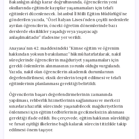
Bakanlığın aldığı karar doğrultusunda, öğrencilerin yeni
okullarında eğitimde kayıplar yaşamamaları için telafi
eğitimleri düzenlenecek. İstanbul İl Milli Eğitim Müdürlüğü’ne
gönderilen yazıda, “Özel İtalyan Lisesi’nden çeşitli nedenlerle
ayrılan öğrencilerin, önceki öğretim dönemlerinde bazı
derslerde eksiklikler yaşadığı veya yaşayacağı
anlaşılmaktadır” ifadesine yer verildi.
Anayasa’nın 42. maddesindeki “Kimse eğitim ve öğrenim
hakkından yoksun bırakılamaz” hükmü hatırlatılarak, nakil
süreçlerinde öğrencilerin mağduriyet yaşamamaları için
gerekli önlemlerin alınmasının zorunlu olduğu vurgulandı.
Yazıda, nakil olan öğrencilerin akademik durumlarının
değerlendirilmesi, eksik derslerin tespit edilmesi ve telafi
eğitimlerinin planlanması gerektiği belirtildi.
Öğrencilerin başarı değerlendirmelerinin zamanında
yapılması, rehberlik hizmetlerinin sağlanması ve merkezi
sınavlara hazırlık sürecinde yaşanabilecek mağduriyetlerin
önlenmesi için eğitim tedbirlerinin gecikmeksizin alınması
gerektiği ifade edildi. Bu çerçevede, eğitim hakkının sürekliliği
ve fırsat eşitliği ilkelerine bağlı kalarak sürecin titizlikle takip
edilmesi önem taşıyor.