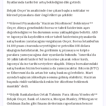
fiyatlarında tarihi bir artış beklediğini dile getirdi.
Selçuk Geçer’in analizinde öne çıkan başlıca noktalar ve
küresel piyasalara dair öngörüleri şu şekilde:
**Küresel Piyasalarda “Haziran Düzeltmesi” Bekleniyor**
Geçer, dünya genelindeki borsa ve tahvil faizlerinin aşırı
değerlendiğini ve bu durumun sona yaklaşıldığını belirtti. ABD
ve Japonya’da kaydedilen rekor tahvil faizlerinin piyasalarda
satış baskısı yaratacağını vurgulayan Geçer, Borsa İstanbul’un
14.100 puan civarında seyrettiğini ve petrolün 108 dolara
ulaştığını hatırlatarak, bu gerilimin iç piyasaya ve kripto
paralara yansıyacağına dair uyarılarda bulundu. “Amerika’da
30 yıllık tahvil faizleri %5’in üzerine çıkarak rekor kırdı,
Japonya’da ise tarihi seviyelere ulaşıldı. Dünya borsalarındaki
satış baskısı bizim borsamıza da yansıyacaktır. Bitcoin (BTC)
ve Ethereum’da da artan bir satış baskısı görebiliriz. Mart
ayında başlayan yükselişin sonuna gelmiş olabiliriz; Haziran
başında riskli varlıklarda keskin bir düzeltme beklemek
mantıklı” dedi.
**Büyük Bankalardan Ortak Tahmin: Para Altına Yönelecek**
Selçuk Geçer, Bank of America, Morgan Stanley, JPMorgan ve
Goldman Sachs gibi finans devlerinin raporlarının benzer