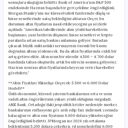
sonuçlara ulaştığını belirtti. Bank of America’nın S&P 500
endeksinde Haziran başında bir geri çekilme öngördüğünü,
Morgan Stanley’nin ise küresel tahvil faizlerinde düşüş ve
hisse senetlerinde satış beklediğini aktaran Geçer, bu
durumun altın fiyatlarını nasıl etkileyeceğini şu sözlerle
açıkladı: “Amerikan tahvillerinde alım yönlü hareketlerin
başlaması, yani faizlerin düşmesi; hisse senetleri ve kripto
paralarda artan satış baskısı anlamına geliyor. Buradan
çıkacak büyük miktardaki sermayenin önemli bir kısmı
doğrudan altına yönlenecek. Bu da altın fiyatlarında ciddi bir
artış getirecektir. Altın uzun bir süredir 4.500 – 4.700 dolar
bandında taban oluşturdu; artık bu sürecin sonuna geliyoruz.
Haziran sonrası altın fiyatlarında heyecan verici hareketler
görebiliriz.”
**Altın Fiyatları Yükselişe Geçecek: 5.500 ve 6.000 Dolar
Hedefi**
Ünlü ekonomist, küresel yatırım bankalarının orta ve uzun
vadeli altın öngörülerinin yukarı yönlü olduğunu vurguladı.
ANZ Bank, Ortadoğu’daki jeopolitik krizler nedeniyle merkez
bankalarının enflasyonu göz ardı edip faiz indirmek zorunda
kalacağını ve altın ons fiyatının 6.000 dolara yükseleceğini
öngördüğünü belirtti. JPMorgan ise 2026 yılı ortalama
beklentisini 5.200 dolara çekerken, yıl sonu hedefini 6.000