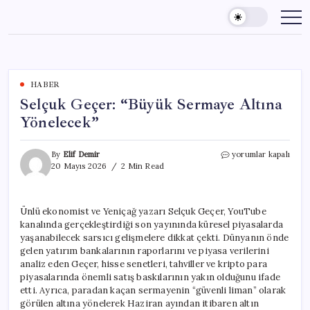
Skip
to
content
HABER
Selçuk Geçer: “Büyük Sermaye Altına
Yönelecek”
Selçuk
By
Elif Demir
yorumlar kapalı
Geçer:
20 Mayıs 2026
2 Min Read
“Büyük
Sermaye
Altına
Ünlü ekonomist ve Yeniçağ yazarı Selçuk Geçer, YouTube
Yönelecek”
kanalında gerçekleştirdiği son yayınında küresel piyasalarda
için
yaşanabilecek sarsıcı gelişmelere dikkat çekti. Dünyanın önde
gelen yatırım bankalarının raporlarını ve piyasa verilerini
analiz eden Geçer, hisse senetleri, tahviller ve kripto para
piyasalarında önemli satış baskılarının yakın olduğunu ifade
etti. Ayrıca, paradan kaçan sermayenin “güvenli liman” olarak
görülen altına yönelerek Haziran ayından itibaren altın