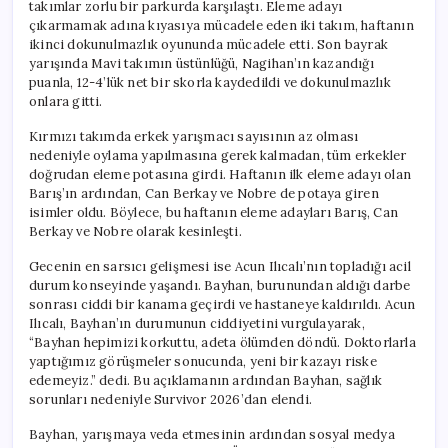
takımlar zorlu bir parkurda karşılaştı. Eleme adayı
çıkarmamak adına kıyasıya mücadele eden iki takım, haftanın
ikinci dokunulmazlık oyununda mücadele etti. Son bayrak
yarışında Mavi takımın üstünlüğü, Nagihan’ın kazandığı
puanla, 12-4’lük net bir skorla kaydedildi ve dokunulmazlık
onlara gitti.
Kırmızı takımda erkek yarışmacı sayısının az olması
nedeniyle oylama yapılmasına gerek kalmadan, tüm erkekler
doğrudan eleme potasına girdi. Haftanın ilk eleme adayı olan
Barış’ın ardından, Can Berkay ve Nobre de potaya giren
isimler oldu. Böylece, bu haftanın eleme adayları Barış, Can
Berkay ve Nobre olarak kesinleşti.
Gecenin en sarsıcı gelişmesi ise Acun Ilıcalı’nın topladığı acil
durum konseyinde yaşandı. Bayhan, burunundan aldığı darbe
sonrası ciddi bir kanama geçirdi ve hastaneye kaldırıldı. Acun
Ilıcalı, Bayhan’ın durumunun ciddiyetini vurgulayarak,
“Bayhan hepimizi korkuttu, adeta ölümden döndü. Doktorlarla
yaptığımız görüşmeler sonucunda, yeni bir kazayı riske
edemeyiz.” dedi. Bu açıklamanın ardından Bayhan, sağlık
sorunları nedeniyle Survivor 2026’dan elendi.
Bayhan, yarışmaya veda etmesinin ardından sosyal medya