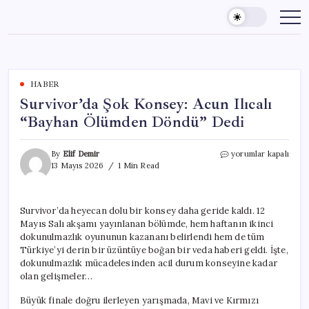
Skip
to
content
HABER
Survivor’da Şok Konsey: Acun Ilıcalı
“Bayhan Ölümden Döndü” Dedi
Survivor’da
By
Elif Demir
yorumlar kapalı
Şok
13 Mayıs 2026
1 Min Read
Konsey:
Acun
Ilıcalı
Survivor’da heyecan dolu bir konsey daha geride kaldı. 12
“Bayhan
Mayıs Salı akşamı yayınlanan bölümde, hem haftanın ikinci
Ölümden
Döndü”
dokunulmazlık oyununun kazananı belirlendi hem de tüm
Dedi
Türkiye’yi derin bir üzüntüye boğan bir veda haberi geldi. İşte,
için
dokunulmazlık mücadelesinden acil durum konseyine kadar
olan gelişmeler…
Büyük finale doğru ilerleyen yarışmada, Mavi ve Kırmızı