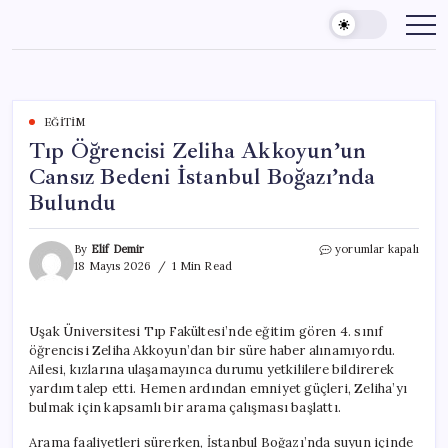
Skip
to
content
EĞITIM
Tıp Öğrencisi Zeliha Akkoyun’un
Cansız Bedeni İstanbul Boğazı’nda
Bulundu
Tıp
By
Elif Demir
yorumlar kapalı
Öğrencisi
18 Mayıs 2026
1 Min Read
Zeliha
Akkoyun’un
Cansız
Uşak Üniversitesi Tıp Fakültesi’nde eğitim gören 4. sınıf
Bedeni
öğrencisi Zeliha Akkoyun’dan bir süre haber alınamıyordu.
İstanbul
Boğazı’nda
Ailesi, kızlarına ulaşamayınca durumu yetkililere bildirerek
Bulundu
yardım talep etti. Hemen ardından emniyet güçleri, Zeliha’yı
için
bulmak için kapsamlı bir arama çalışması başlattı.
Arama faaliyetleri sürerken, İstanbul Boğazı’nda suyun içinde