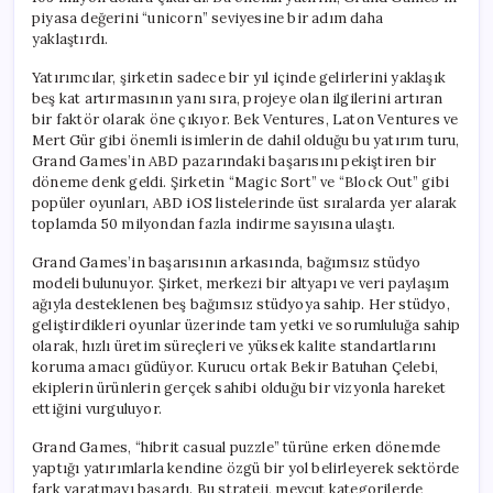
piyasa değerini “unicorn” seviyesine bir adım daha
yaklaştırdı.
Yatırımcılar, şirketin sadece bir yıl içinde gelirlerini yaklaşık
beş kat artırmasının yanı sıra, projeye olan ilgilerini artıran
bir faktör olarak öne çıkıyor. Bek Ventures, Laton Ventures ve
Mert Gür gibi önemli isimlerin de dahil olduğu bu yatırım turu,
Grand Games’in ABD pazarındaki başarısını pekiştiren bir
döneme denk geldi. Şirketin “Magic Sort” ve “Block Out” gibi
popüler oyunları, ABD iOS listelerinde üst sıralarda yer alarak
toplamda 50 milyondan fazla indirme sayısına ulaştı.
Grand Games’in başarısının arkasında, bağımsız stüdyo
modeli bulunuyor. Şirket, merkezi bir altyapı ve veri paylaşım
ağıyla desteklenen beş bağımsız stüdyoya sahip. Her stüdyo,
geliştirdikleri oyunlar üzerinde tam yetki ve sorumluluğa sahip
olarak, hızlı üretim süreçleri ve yüksek kalite standartlarını
koruma amacı güdüyor. Kurucu ortak Bekir Batuhan Çelebi,
ekiplerin ürünlerin gerçek sahibi olduğu bir vizyonla hareket
ettiğini vurguluyor.
Grand Games, “hibrit casual puzzle” türüne erken dönemde
yaptığı yatırımlarla kendine özgü bir yol belirleyerek sektörde
fark yaratmayı başardı. Bu strateji, mevcut kategorilerde