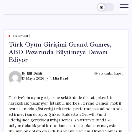
Skip
to
content
EKONOMI
Türk Oyun Girişimi Grand Games,
ABD Pazarında Büyümeye Devam
Ediyor
Türk
By
Elif Demir
yorumlar kapalı
Oyun
13 Mayıs 2026
1 Min Read
Girişimi
Grand
Games,
Türkiye’nin oyun geliştirme sektöründe dikkat çeken bir
ABD
hareketlilik yaşanıyor. İstanbul merkezli Grand Games, mobil
Pazarında
Büyümeye
oyun alanında gösterdiği etkileyici performansla adından söz
Devam
ettirmeyi sürdürüyor. Şirket, Balderton Growth Fund
Ediyor
liderliğinde gerçekleştirdiği Series B yatırım turunda 70
için
milyon dolarlık yeni bir fonlama alarak toplam sermayesini
103 milyon dolara çıkardı. Bu önemli yatırım, Grand Games’in