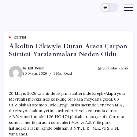
Skip
to
content
EĞITIM
Alkolün Etkisiyle Duran Araca Çarpan
Sürücü Yaralanmalara Neden Oldu
Alkolün
By
Elif Demir
yorumlar kapalı
Etkisiyle
20 Mayıs 2026
1 Min Read
Duran
Araca
Çarpan
20 Mayıs 2026 tarihinde akşam saatlerinde Ereğli-Alaplı yolu
Sürücü
Mevrealtı mevkisinde korkunç bir kaza meydana geldi. 06
Yaralanmalara
Neden
CDZ plakalı otomobiliyle Ereğli istikametinde ilerleyen M.A.,
Oldu
direksiyon hakimiyetini kaybederek yol kenarında duran
için
A.E.Y. yönetimindeki 26 HC 474 plakalı araca çarptı. Çarpma
sonucu, her iki aracın sürücüleri M.A. ve A.E.Y. ile park
halindeki aracın içinde bulunan B.N.T., L.E., M.E. ve S.H.N.
yaralandı.