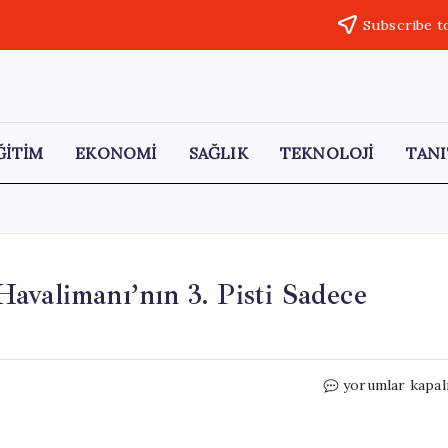
Subscribe t
ĞİTİM
EKONOMİ
SAĞLIK
TEKNOLOJİ
TANI
avalimanı’nın 3. Pisti Sadece
CHP’li
yorumlar kapal
Yavuzyılmaz:
Esenboğa
Havalimanı’nın