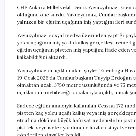
CHP Ankara Milletvekili Deniz Yavuzyılmaz, Esenbo
olduğunu öne sürdü. Yavuzyılmaz, Cumhurbaşkanı E
yalnızca bir eğitim uçağının iniş yaptığını ileri sür
Yavuzyılmaz, sosyal medya üzerinden yaptığı payla
yolcu uçağının iniş ya da kalkış gerçekleştiremediğ
eğitim uçağının pistten iniş yaptığını ifade eden ve
kalkabildiğini aktardı.
Yavuzyılmaz’ın açıklamaları şöyle: “Esenboğa Havali
19 Ocak 2026’da Cumhurbaşkanı Tayyip Erdoğan tara
olmaktan uzak. 3750 metre uzunluğunda ve 75 metre
uçaklarının inebileceği iddialarıyla açıldı, ancak şi
Sadece eğitim amacıyla kullanılan Cessna 172 modeli
pistten kaç yolcu uçağı kalkış veya iniş gerçekleşti
etrafına dökülen büyük hafriyat nedeniyle bu pistin
pistteki seyrüsefer yardımcı cihazları sinyal vere
gönderilen sinyaller kesildi.