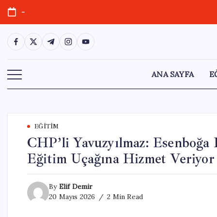
Skip
-
to
content
https://www.facebook.com/
https://twitter.com/
https://t.me/
https://www.instagram.com/
https://youtube.com/
ANA SAYFA
E
EĞITIM
CHP’li Yavuzyılmaz: Esenboğa H
Eğitim Uçağına Hizmet Veriyor
By
Elif Demir
20 Mayıs 2026
2 Min Read