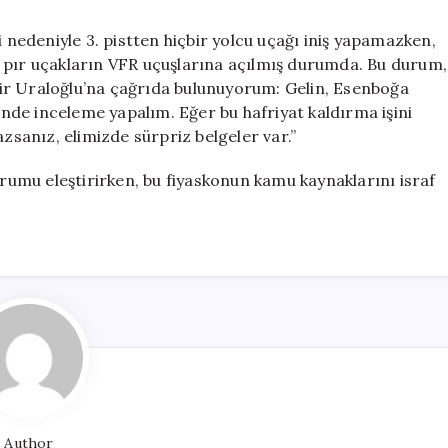
edeniyle 3. pistten hiçbir yolcu uçağı iniş yapamazken,
 pır uçakların VFR uçuşlarına açılmış durumda. Bu durum,
ir Uraloğlu’na çağrıda bulunuyorum: Gelin, Esenboğa
rinde inceleme yapalım. Eğer bu hafriyat kaldırma işini
sanız, elimizde sürpriz belgeler var.”
umu eleştirirken, bu fiyaskonun kamu kaynaklarını israf
Author