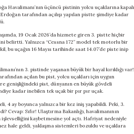
3.
ğa Havalimanı’nın üçüncü pistinin yolcu uçaklarına kapal
Pisti
rdoğan tarafından açılışı yapılan pistte şimdiye kadar
Sadece
dü.
Eğitim
Uçağına
şımda, 19 Ocak 2026’da hizmete giren 3. pistte hiçbir
Hizmet
ini belirtti. Yalnızca “Cessna 172” model tek motorlu bir
Veriyor
kil, bu uçağın 16 Mayıs tarihinde saat 14.07’de piste inip
için
manı’nın 3. pistinde yaşanan büyük bir hayal kırıklığı var!
fından açılan bu pist, yolcu uçakları için uygun
 genişliğindeki pist, dünyanın en büyük gövdeli
mdiye kadar inebilen tek uçak bir pır pır uçak.
, 4 ay boyunca yalnızca bir kez iniş yapabildi. Peki, 3.
rdi? Cevap: Sıfır! Ulaştırma Bakanlığı, havalimanının
 işlevselliğini kaybetmesine yol açtı. Hafriyat nedeniyle
mez hale geldi, yaklaşma sistemleri bozuldu ve uçaklara