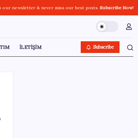
o our newsletter & never miss our best posts.
Subscribe Now!
TIM
İLETİŞİM
Subscribe
SON YAZILAR
ı
Akaryakıtta tabela değişiyor: Benzinde
indirim yolda