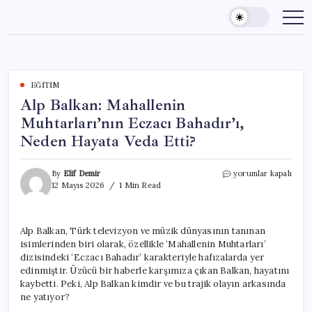
Skip
to
content
EĞITIM
Alp Balkan: Mahallenin
Muhtarları’nın Eczacı Bahadır’ı,
Neden Hayata Veda Etti?
Alp
By
Elif Demir
yorumlar kapalı
Balkan:
12 Mayıs 2026
1 Min Read
Mahallenin
Muhtarları’nın
Eczacı
Alp Balkan, Türk televizyon ve müzik dünyasının tanınan
Bahadır’ı,
isimlerinden biri olarak, özellikle ‘Mahallenin Muhtarları’
Neden
Hayata
dizisindeki ‘Eczacı Bahadır’ karakteriyle hafızalarda yer
Veda
edinmiştir. Üzücü bir haberle karşımıza çıkan Balkan, hayatını
Etti?
kaybetti. Peki, Alp Balkan kimdir ve bu trajik olayın arkasında
için
ne yatıyor?