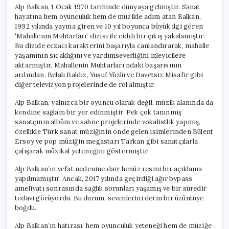
Alp Balkan, 1 Ocak 1970 tarihinde dünyaya gelmiştir. Sanat
hayatına hem oyunculuk hem de müzikle adım atan Balkan,
1992 yılında yayına giren ve 10 yıl boyunca büyük ilgi gören
‘Mahallenin Muhtarları’ dizisi ile ciddi bir çıkış yakalamıştır.
Bu dizide eczacı karakterini başarıyla canlandırarak, mahalle
yaşamının sıcaklığını ve yardımseverliğini izleyicilere
aktarmıştır. Mahallenin Muhtarları’ndaki başarısının
ardından, Belalı Baldız, Yusuf Yüzlü ve Davetsiz Misafir gibi
diğer televizyon projelerinde de rol almıştır.
Alp Balkan, yalnızca bir oyuncu olarak değil, müzik alanında da
kendine sağlam bir yer edinmiştir. Pek çok tanınmış
sanatçının albüm ve sahne projelerinde vokalistlik yapmış,
özellikle Türk sanat müziğinin önde gelen isimlerinden Bülent
Ersoy ve pop müziğin megastarı Tarkan gibi sanatçılarla
çalışarak müzikal yeteneğini göstermiştir.
Alp Balkan’ın vefat nedenine dair henüz resmi bir açıklama
yapılmamıştır. Ancak, 2017 yılında geçirdiği ağır bypass
ameliyatı sonrasında sağlık sorunları yaşamış ve bir süredir
tedavi görüyordu. Bu durum, sevenlerini derin bir üzüntüye
boğdu.
Alp Balkan’ın hatırası, hem oyunculuk yeteneği hem de müziğe