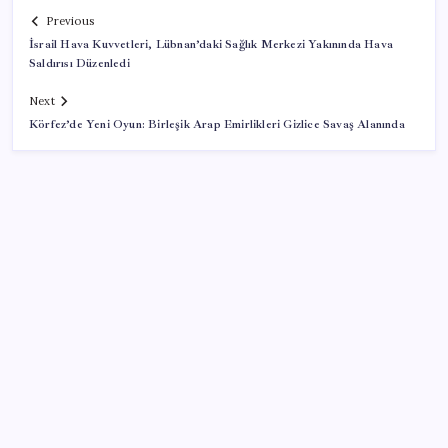
Previous
İsrail Hava Kuvvetleri, Lübnan’daki Sağlık Merkezi Yakınında Hava
Saldırısı Düzenledi
Next
Körfez’de Yeni Oyun: Birleşik Arap Emirlikleri Gizlice Savaş Alanında
SON YAZILAR
Savaşın ortasında milyarlar kazandı!
Kamerasız Yeni AirPods Pro Modeli 2026’da Gelebilir