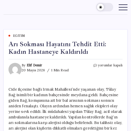
Skip
to
content
EĞITIM
Arı Sokması Hayatını Tehdit Etti:
Kadın Hastaneye Kaldırıldı
Arı
By
Elif Demir
yorumlar kapalı
Sokması
20 Mayıs 2026
1 Min Read
Hayatını
Tehdit
Etti:
Cide ilçesine bağlı Irmak Mahallesi’nde yaşanan olay, Tülay
Kadın
Bağ isimli bir kadının bahçesinde meydana geldi. Bahçesine
Hastaneye
Kaldırıldı
giden Bağ, komşusuna ait bir bal arısının sokması sonucu
için
aniden fenalaştı. Olayın ardından hemen sağlık ekipleri olay
yerine sevk edildi. İlk müdahalesi yapılan Tülay Bağ, acil olarak
ambulansla hastaneye kaldırıldı. Yapılan kontrollerde Bağ’ın
arı sokmalarına karşı alerjisi olduğu belirlendi. Bu talihsiz olay,
arı alerjisi olan kişilerin dikkatli olmaları gerektiğini bir kez