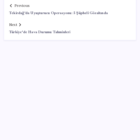
Previous
Tekirdağ’da Uyuşturucu Operasyonu: 5 Şüpheli Gözaltında
Next
Türkiye’de Hava Durumu Tahminleri
SON YAZILAR
Pixel Telefonlara Yapay Zeka Destekli Saat
Tasarımları Geliyor
Altında yükseliş kapıda mı? Uzman isimden ezber
bozan tahmin!