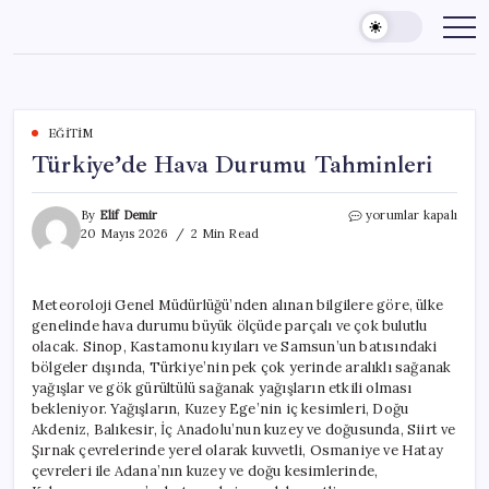
Skip
to
content
EĞITIM
Türkiye’de Hava Durumu Tahminleri
Türkiye’de
By
Elif Demir
yorumlar kapalı
Hava
20 Mayıs 2026
2 Min Read
Durumu
Tahminleri
için
Meteoroloji Genel Müdürlüğü’nden alınan bilgilere göre, ülke
genelinde hava durumu büyük ölçüde parçalı ve çok bulutlu
olacak. Sinop, Kastamonu kıyıları ve Samsun’un batısındaki
bölgeler dışında, Türkiye’nin pek çok yerinde aralıklı sağanak
yağışlar ve gök gürültülü sağanak yağışların etkili olması
bekleniyor. Yağışların, Kuzey Ege’nin iç kesimleri, Doğu
Akdeniz, Balıkesir, İç Anadolu’nun kuzey ve doğusunda, Siirt ve
Şırnak çevrelerinde yerel olarak kuvvetli, Osmaniye ve Hatay
çevreleri ile Adana’nın kuzey ve doğu kesimlerinde,