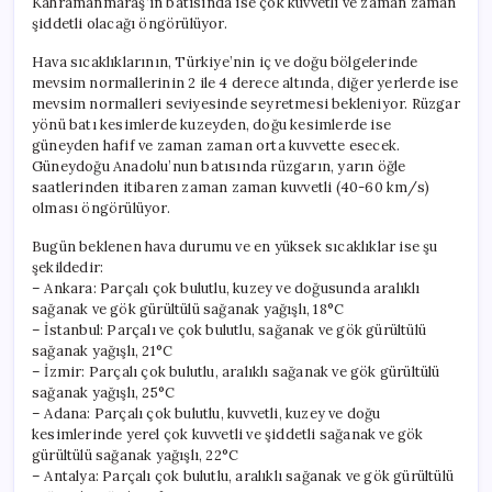
Kahramanmaraş’ın batısında ise çok kuvvetli ve zaman zaman
şiddetli olacağı öngörülüyor.
Hava sıcaklıklarının, Türkiye’nin iç ve doğu bölgelerinde
mevsim normallerinin 2 ile 4 derece altında, diğer yerlerde ise
mevsim normalleri seviyesinde seyretmesi bekleniyor. Rüzgar
yönü batı kesimlerde kuzeyden, doğu kesimlerde ise
güneyden hafif ve zaman zaman orta kuvvette esecek.
Güneydoğu Anadolu’nun batısında rüzgarın, yarın öğle
saatlerinden itibaren zaman zaman kuvvetli (40-60 km/s)
olması öngörülüyor.
Bugün beklenen hava durumu ve en yüksek sıcaklıklar ise şu
şekildedir:
– Ankara: Parçalı çok bulutlu, kuzey ve doğusunda aralıklı
sağanak ve gök gürültülü sağanak yağışlı, 18°C
– İstanbul: Parçalı ve çok bulutlu, sağanak ve gök gürültülü
sağanak yağışlı, 21°C
– İzmir: Parçalı çok bulutlu, aralıklı sağanak ve gök gürültülü
sağanak yağışlı, 25°C
– Adana: Parçalı çok bulutlu, kuvvetli, kuzey ve doğu
kesimlerinde yerel çok kuvvetli ve şiddetli sağanak ve gök
gürültülü sağanak yağışlı, 22°C
– Antalya: Parçalı çok bulutlu, aralıklı sağanak ve gök gürültülü