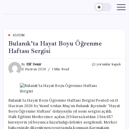
Skip
to
content
EĞITIM
Bulanık’ta Hayat Boyu Öğrenme
Haftası Sergisi
Bulanık’ta
By
Elif Demir
yorumlar kapalı
Hayat
11 Haziran 2026
1 Min Read
Boyu
Öğrenme
Haftası
Sergisi
için
Bulanık’ta Hayat Boyu Öğrenme Haftası Sergisi Posted on 11
Haziran 2026 by Yusuf Arslan Muş’un Bulanık ilçesinde “Hayat
Boyu Öğrenme Haftası” dolayısıyla yıl sonu sergisi açıldı.
Halk Eğitimi Merkezince açılan 219 kursa katılan 2 bin 657
kursiyerin yıl boyunca hazırladığı ürünler sergilendi. Merkez
bahçesinde düzenlenen programda konuşan Kaymakam