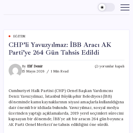
Skip
to
content
EĞITIM
CHP’li Yavuzyılmaz: İBB Aracı AK
Parti’ye 264 Gün Tahsis Edildi
CHP’li
By
Elif Demir
yorumlar kapalı
Yavuzyılmaz:
15 Mayıs 2026
1 Min Read
İBB
Aracı
AK
Cumhuriyet Halk Partisi (CHP) Genel Başkan Yardımcısı
Parti’ye
Deniz Yavuzyılmaz, İstanbul Büyükşehir Belediyesi (İBB)
264
Gün
döneminde kamu kaynaklarının siyasi amaçlarla kullanıldığına
Tahsis
dair önemli bir iddiada bulundu. Yavuzyılmaz, sosyal medya
Edildi
üzerinden yaptığı açıklamalarda, 2019 yerel seçimleri sürecini
için
kapsayan bir dönemde, İBB’ye ait bir aracın 264 gün boyunca
AK Parti Genel Merkezi’ne tahsis edildiğini öne sürdü.