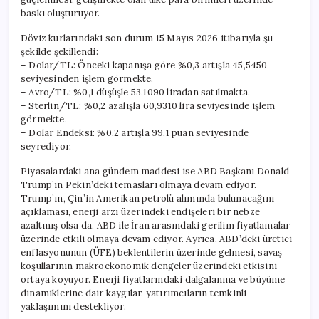
baskı oluşturuyor.
Döviz kurlarındaki son durum 15 Mayıs 2026 itibarıyla şu
şekilde şekillendi:
– Dolar/TL: Önceki kapanışa göre %0,3 artışla 45,5450
seviyesinden işlem görmekte.
– Avro/TL: %0,1 düşüşle 53,1090 liradan satılmakta.
– Sterlin/TL: %0,2 azalışla 60,9310 lira seviyesinde işlem
görmekte.
– Dolar Endeksi: %0,2 artışla 99,1 puan seviyesinde
seyrediyor.
Piyasalardaki ana gündem maddesi ise ABD Başkanı Donald
Trump’ın Pekin’deki temasları olmaya devam ediyor.
Trump’ın, Çin’in Amerikan petrolü alımında bulunacağını
açıklaması, enerji arzı üzerindeki endişeleri bir nebze
azaltmış olsa da, ABD ile İran arasındaki gerilim fiyatlamalar
üzerinde etkili olmaya devam ediyor. Ayrıca, ABD’deki üretici
enflasyonunun (ÜFE) beklentilerin üzerinde gelmesi, savaş
koşullarının makroekonomik dengeler üzerindeki etkisini
ortaya koyuyor. Enerji fiyatlarındaki dalgalanma ve büyüme
dinamiklerine dair kaygılar, yatırımcıların temkinli
yaklaşımını destekliyor.