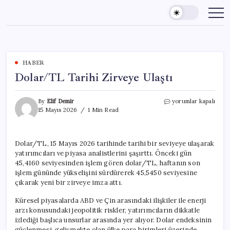
Skip
to
content
HABER
Dolar/TL Tarihi Zirveye Ulaştı
Dolar/TL
By
Elif Demir
yorumlar kapalı
Tarihi
15 Mayıs 2026
1 Min Read
Zirveye
Ulaştı
için
Dolar/TL, 15 Mayıs 2026 tarihinde tarihi bir seviyeye ulaşarak
yatırımcıları ve piyasa analistlerini şaşırttı. Önceki gün
45,4160 seviyesinden işlem gören dolar/TL, haftanın son
işlem gününde yükselişini sürdürerek 45,5450 seviyesine
çıkarak yeni bir zirveye imza attı.
Küresel piyasalarda ABD ve Çin arasındaki ilişkiler ile enerji
arzı konusundaki jeopolitik riskler, yatırımcıların dikkatle
izlediği başlıca unsurlar arasında yer alıyor. Dolar endeksinin
güçlenmesi, gelişmekte olan ülke para birimleri üzerinde