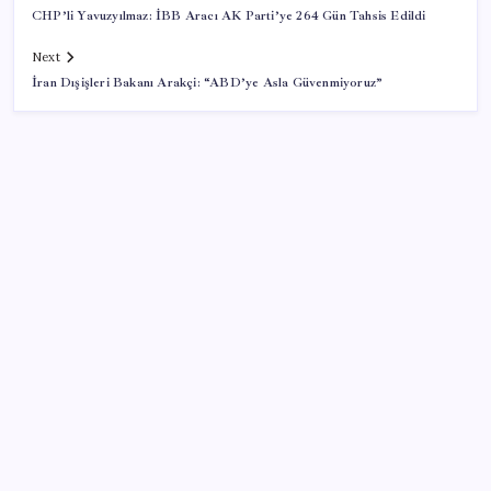
CHP’li Yavuzyılmaz: İBB Aracı AK Parti’ye 264 Gün Tahsis Edildi
Next
İran Dışişleri Bakanı Arakçi: “ABD’ye Asla Güvenmiyoruz”
SON YAZILAR
Akaryakıtta tabela değişiyor: Benzinde indirim yolda
Savaşın ortasında milyarlar kazandı!
Kamerasız Yeni AirPods Pro Modeli 2026’da Gelebilir
Tesla FSD Kaza Yaptı: Araç İkiye Bölündü