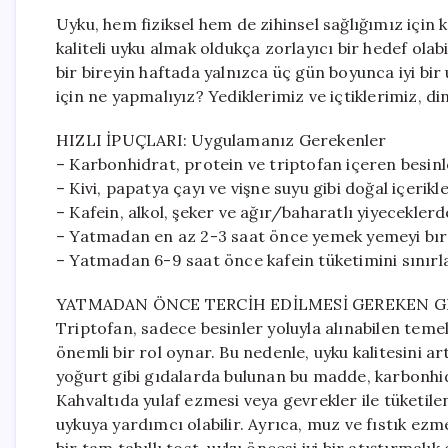
Uyku, hem fiziksel hem de zihinsel sağlığımız için 
kaliteli uyku almak oldukça zorlayıcı bir hedef olab
bir bireyin haftada yalnızca üç gün boyunca iyi bir 
için ne yapmalıyız? Yediklerimiz ve içtiklerimiz, d
HIZLI İPUÇLARI: Uygulamanız Gerekenler
– Karbonhidrat, protein ve triptofan içeren besinl
– Kivi, papatya çayı ve vişne suyu gibi doğal içerikl
– Kafein, alkol, şeker ve ağır/baharatlı yiyecekler
– Yatmadan en az 2-3 saat önce yemek yemeyi bır
– Yatmadan 6-9 saat önce kafein tüketimini sınırl
YATMADAN ÖNCE TERCİH EDİLMESİ GEREKEN G
Triptofan, sadece besinler yoluyla alınabilen teme
önemli bir rol oynar. Bu nedenle, uyku kalitesini ar
yoğurt gibi gıdalarda bulunan bu madde, karbonhidra
Kahvaltıda yulaf ezmesi veya gevrekler ile tüketi
uykuya yardımcı olabilir. Ayrıca, muz ve fıstık ezme