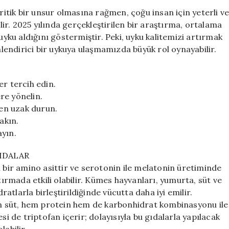
İçin
kritik bir unsur olmasına rağmen, çoğu insan için yeterli v
Beslenme
ilir. 2025 yılında gerçekleştirilen bir araştırma, ortalama
İpuçları
uyku aldığını göstermiştir. Peki, uyku kalitemizi artırmak
ve
inlendirici bir uykuya ulaşmamızda büyük rol oynayabilir.
Kaçınılması
Gerekenler
için
er tercih edin.
ere yönelin.
den uzak durun.
akın.
ayın.
IDALAR
l bir amino asittir ve serotonin ile melatonin üretiminde
tırmada etkili olabilir. Kümes hayvanları, yumurta, süt ve
tlarla birleştirildiğinde vücutta daha iyi emilir.
len süt, hem protein hem de karbonhidrat kombinasyonu ile
si de triptofan içerir; dolayısıyla bu gıdalarla yapılacak