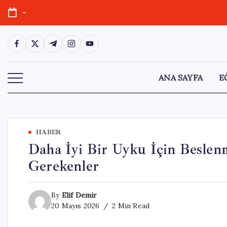
Skip
-
to
content
https://www.facebook.com/
https://twitter.com/
https://t.me/
https://www.instagram.com/
https://youtube.com/
ANA SAYFA
E
HABER
Daha İyi Bir Uyku İçin Beslenm
Gerekenler
By
Elif Demir
20 Mayıs 2026
2 Min Read