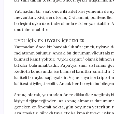
bir tam tahıllı tost, uyku öncesi iyi bir atıştırmalık o
Yatmadan bir saat önce iki adet kivi yemenin de uyk
mevcuttur. Kivi, serotonin, C vitamini, polifenoller
birleşimi uyku üzerinde olumlu etkiler yaratabilir.
unutulmamalıdır.
UYKU İÇİN EN UYGUN İÇECEKLER
Yatmadan önce bir bardak ılık süt içmek, uykuya da
melatonin bulunur. Ancak, bu durumun vücuttaki mel
bilimsel kanıt yoktur. “Uyku çayları” olarak bilinen
bitkiler bulunmaktadır. Papatya, sinir sistemini gev
Kediotu konusunda ise bilimsel kanıtlar sınırlıdır. 
kaliteli bir uyku sağlayabilir. Vişne suyu ise tript
kalitesini iyileştirebilir. Ancak her bireyin bu bileşen
Sonuç olarak, yatmadan önce dikkatlice seçilmiş bir
kişiye değişeceğinden, az sonuç almanız durumund
gereken en önemli nokta, gün boyunca yeterli su t
azaltmaktır. Sürekli tuvalete kalkma ihtiyacı, uykun