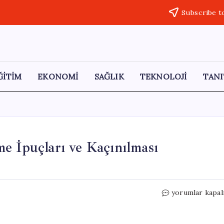
Subscribe t
ĞİTİM
EKONOMİ
SAĞLIK
TEKNOLOJİ
TANI
e İpuçları ve Kaçınılması
Daha
yorumlar kapal
İyi
Bir
Uyku