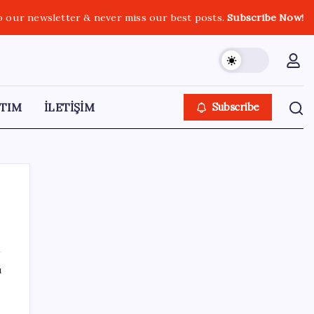
o our newsletter & never miss our best posts.
Subscribe Now!
TIM
İLETİŞİM
Subscribe
SON YAZILAR
ı
TCMB yılın 3. Enflasyon Raporu’nu 13
Ağustos’ta açıklayacak