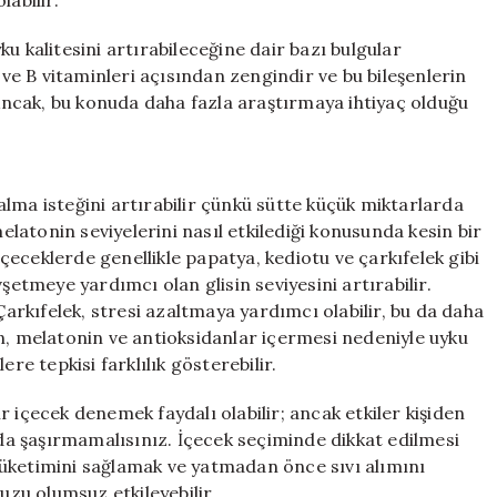
labilir.
u kalitesini artırabileceğine dair bazı bulgular
 ve B vitaminleri açısından zengindir ve bu bileşenlerin
 Ancak, bu konuda daha fazla araştırmaya ihtiyaç olduğu
lma isteğini artırabilir çünkü sütte küçük miktarlarda
atonin seviyelerini nasıl etkilediği konusunda kesin bir
 içeceklerde genellikle papatya, kediotu ve çarkıfelek gibi
şetmeye yardımcı olan glisin seviyesini artırabilir.
Çarkıfelek, stresi azaltmaya yardımcı olabilir, bu da daha
ofan, melatonin ve antioksidanlar içermesi nedeniyle uyku
lere tepkisi farklılık gösterebilir.
 içecek denemek faydalı olabilir; ancak etkiler kişiden
a şaşırmamalısınız. İçecek seçiminde dikkat edilmesi
üketimini sağlamak ve yatmadan önce sıvı alımını
uzu olumsuz etkileyebilir.