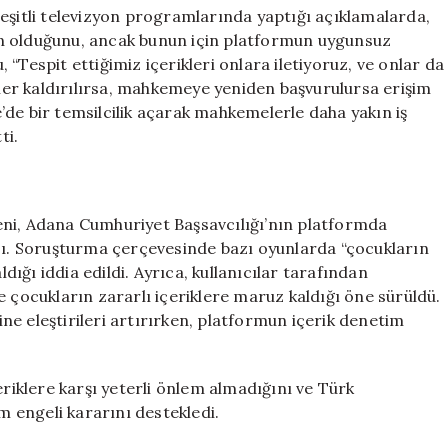
eşitli televizyon programlarında yaptığı açıklamalarda,
n olduğunu, ancak bunun için platformun uygunsuz
u, “Tespit ettiğimiz içerikleri onlara iletiyoruz, ve onlar da
ikler kaldırılırsa, mahkemeye yeniden başvurulursa erişim
ye’de bir temsilcilik açarak mahkemelerle daha yakın iş
ti.
eni, Adana Cumhuriyet Başsavcılığı’nın platformda
ası. Soruşturma çerçevesinde bazı oyunlarda “çocukların
ldığı iddia edildi. Ayrıca, kullanıcılar tarafından
e çocukların zararlı içeriklere maruz kaldığı öne sürüldü.
rine eleştirileri artırırken, platformun içerik denetim
eriklere karşı yeterli önlem almadığını ve Türk
im engeli kararını destekledi.