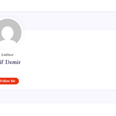
Author
if Demir
Follow Me