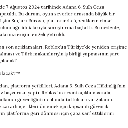
Yeniden
de 7 Ağustos 2024 tarihinde Adana 6. Sulh Ceza
Erişime
apatıldı. Bu durum, oyun severler arasında büyük bir
Açılacak?
lişim Suçları Bürosu, platformda “çocukların cinsel
19
bulunduğu iddialarıyla soruşturma başlattı. Bu nedenle,
Mayıs
arına erişim engeli getirildi.
2026
Güncel
un son açıklamaları, Roblox’un Türkiye’de yeniden erişime
Bilgiler
 alması ve Türk makamlarıyla iş birliği yapmasının şart
için
çılacak?
ılacak?**
an, platform yetkilileri, Adana 6. Sulh Ceza Hâkimliği’nin
yiz başvurusu yaptı. Roblox’un resmi açıklamasında,
ullanıcı güvenliğini ön planda tuttukları vurgulandı.
zararlı içerikleri önlemek için kapsamlı güvenlik
ın platforma geri dönmesi için çaba sarf ettiklerini