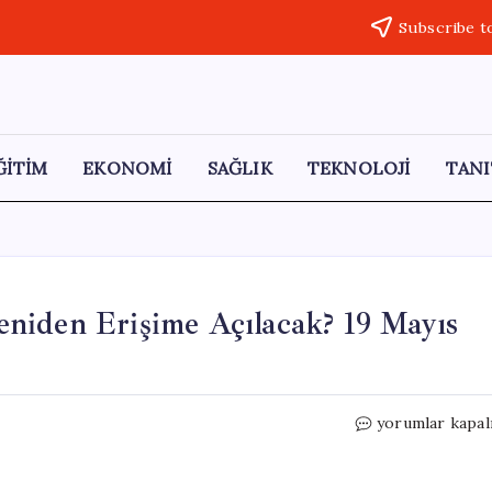
Subscribe t
ĞİTİM
EKONOMİ
SAĞLIK
TEKNOLOJİ
TANI
niden Erişime Açılacak? 19 Mayıs
Roblox
yorumlar kapal
Türkiye’de
Ne
Zaman