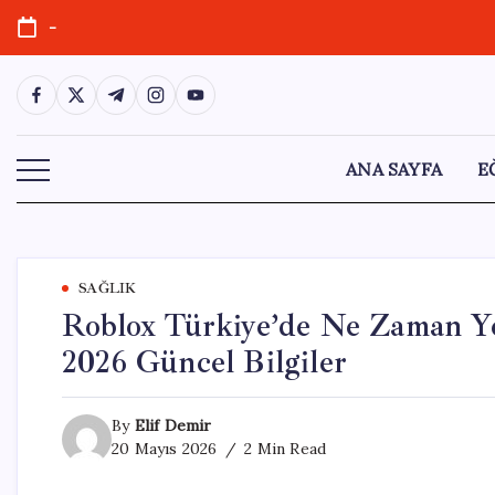
Skip
-
to
content
https://www.facebook.com/
https://twitter.com/
https://t.me/
https://www.instagram.com/
https://youtube.com/
ANA SAYFA
E
SAĞLIK
Roblox Türkiye’de Ne Zaman Ye
2026 Güncel Bilgiler
By
Elif Demir
20 Mayıs 2026
2 Min Read