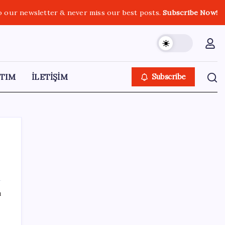
o our newsletter & never miss our best posts.
Subscribe Now!
TIM
İLETİŞİM
Subscribe
SON YAZILAR
ı
Akaryakıtta tabela değişiyor: Benzinde
indirim yolda