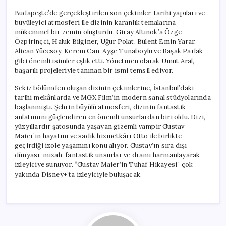
Budapeşte’de gerçekleştirilen son çekimler, tarihi yapıları ve
büyüleyici atmosferi ile dizinin karanlık temalarına
mükemmel bir zemin oluşturdu. Giray Altınok’a Özge
Özpirinçci, Haluk Bilginer, Uğur Polat, Bülent Emin Yarar,
Alican Yücesoy, Kerem Can, Ayşe Tunaboylu ve Başak Parlak
gibi önemli isimler eşlik etti. Yönetmen olarak Umut Aral,
başarılı projeleriyle tanınan bir ismi temsil ediyor.
Sekiz bölümden oluşan dizinin çekimlerine, İstanbul’daki
tarihi mekânlarda ve MGX Film’in modern sanal stüdyolarında
başlanmıştı. Şehrin büyülü atmosferi, dizinin fantastik
anlatımını güçlendiren en önemli unsurlardan biri oldu. Dizi,
yüzyıllardır şatosunda yaşayan gizemli vampir Gustav
Maier’in hayatını ve sadık hizmetkârı Otto ile birlikte
geçirdiği izole yaşamını konu alıyor. Gustav’ın sıra dışı
dünyası, mizah, fantastik unsurlar ve dramı harmanlayarak
izleyiciye sunuyor. “Gustav Maier’in Tuhaf Hikayesi” çok
yakında Disney+’ta izleyiciyle buluşacak.