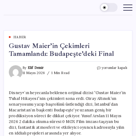
Skip
to
content
HABER
Gustav Maier’in Çekimleri
Tamamlandı: Budapeşte’deki Final
Gustav
By
Elif Demir
yorumlar kapalı
Maier’in
11 Mayıs 2026
1 Min Read
Çekimleri
Tamamlandı:
Budapeşte’deki
Disney+’ın heyecanla beklenen orijinal dizisi “Gustav Maier’in
Final
Tuhaf Hikayesi”nin çekimleri sona erdi. Giray Altınok’un
için
senaryosunu yazıp başrolünü üstlendiği dizi, İstanbul’dan
Macaristan’ın başkenti Budapeşte’ye uzanan geniş bir
prodüksiyon süreci ile dikkat çekiyor. Yusuf Arslan 11 Mayıs
2026 2 dakika okuma süresi 0 MGX Film imzası taşıyan bu
dizi, fantastik atmosferi ve etkileyici oyuncu kadrosuyla yılın
en iddialı projeleri arasında yer alıyor.