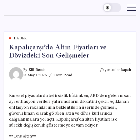
Skip
to
content
HABER
Kapalıçarşı’da Altın Fiyatları ve
Dövizdeki Son Gelişmeler
Kapalıçarşı’da
By
Elif Demir
yorumlar kapalı
Altın
13 Mayıs 2026
1 Min Read
Fiyatları
ve
Dövizdeki
Küresel piyasalarda belirsizlik hâkimken, ABD’den gelen nisan
Son
ayı enflasyon verileri yatırımcıların dikkatini çekti. Açıklanan
Gelişmeler
için
enflasyon rakamlarının beklentilerin üzerinde gelmesi,
güvenli liman olarak görülen altın ve döviz kurlarında
dalgalanmalara yol açtı. Kapalıçarşı’da altın fiyatları ise
sürekli değişkenlik göstermeye devam ediyor.
**Ons Altın**