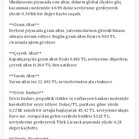
Uluslararası piyasada ons altın, doların global ölçekte güç
kazanması nedeniyle 4.699 dolar seviyesine gerileyerek
yüzde 0,34’lük bir değer kaybı yaşadı.
**Gram Altın**
Serbest piyasada gram altın, yatırımcılarının güvenli limanı
olmaya devam ediyor. Bugün gram altın fiyatı 6.903 TL
civarında işlem görüyor.
**Çeyrek Altın**
Kapalıçarşı’da gram altın fiyatı 6.861 TL seviyesine düşerken,
çeyrek altın 11.360 TL’den satılıyor.
**Yarım Altın**
Yarım altın ise 22.493 TL seviyelerinden alıcı buluyor.
**Döviz Kurları**
Döviz kurları, jeopolitik riskler ve enflasyon baskısı nedeniyle
hareketli bir seyir izliyor. Dolar/TL paritesi, güne yüzde
0,22’lik sınırlı bir artışla başlayarak 45,42 TL seviyesine ulaştı.
Euro ise, Avrupa’dan gelen verilerle birlikte 53,15 TL
seviyelerine gerileyerek Türk Lirası karşısında yüzde 0,28
değer kaybetti.
**Gümüş Fiyatları**