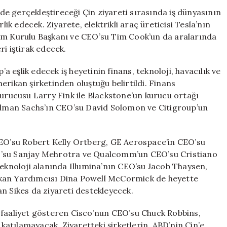
Dünyasından
e gerçekleştireceği Çin ziyareti sırasında iş dünyasının
Önemli
lik edecek. Ziyarete, elektrikli araç üreticisi Tesla’nın
İsimler
tim Kurulu Başkanı ve CEO’su Tim Cook’un da aralarında
Eşlik
i iştirak edecek.
Ediyor
için
eşlik edecek iş heyetinin finans, teknoloji, havacılık ve
erikan şirketinden oluştuğu belirtildi. Finans
kurucusu Larry Fink ile Blackstone’un kurucu ortağı
dman Sachs’ın CEO’su David Solomon ve Citigroup’un
.
CEO’su Robert Kelly Ortberg, GE Aerospace’in CEO’su
O’su Sanjay Mehrotra ve Qualcomm’un CEO’su Cristiano
teknoloji alanında Illumina’nın CEO’su Jacob Thaysen,
şkan Yardımcısı Dina Powell McCormick de heyette
n Sikes da ziyareti destekleyecek.
 faaliyet gösteren Cisco’nun CEO’su Chuck Robbins,
 katılamayacak. Ziyaretteki şirketlerin, ABD’nin Çin’e