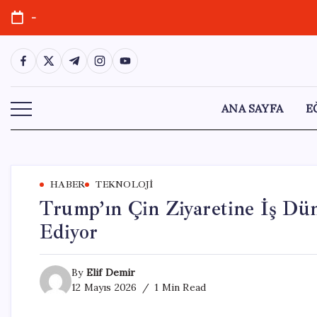
Skip
-
to
content
https://www.facebook.com/
https://twitter.com/
https://t.me/
https://www.instagram.com/
https://youtube.com/
ANA SAYFA
E
HABER
TEKNOLOJI
Trump’ın Çin Ziyaretine İş Dün
Ediyor
By
Elif Demir
12 Mayıs 2026
1 Min Read