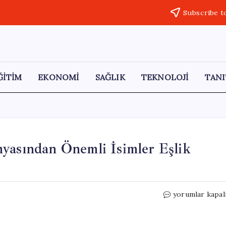
Subscribe t
ĞİTİM
EKONOMİ
SAĞLIK
TEKNOLOJİ
TANI
yasından Önemli İsimler Eşlik
Trump’ın
yorumlar kapal
Çin
Ziyaretine
İş