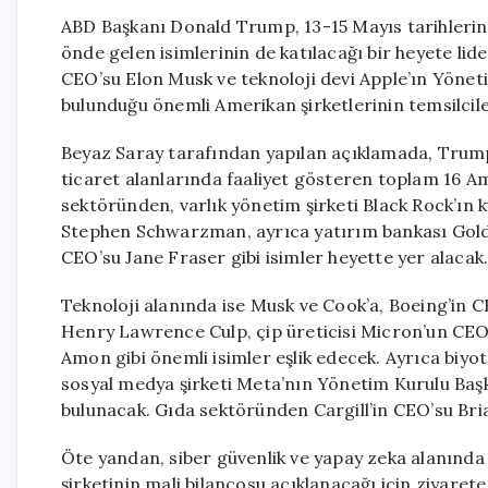
ABD Başkanı Donald Trump, 13-15 Mayıs tarihlerind
önde gelen isimlerinin de katılacağı bir heyete lider
CEO’su Elon Musk ve teknoloji devi Apple’ın Yöne
bulunduğu önemli Amerikan şirketlerinin temsilciler
Beyaz Saray tarafından yapılan açıklamada, Trump’a 
ticaret alanlarında faaliyet gösteren toplam 16 Am
sektöründen, varlık yönetim şirketi Black Rock’ın 
Stephen Schwarzman, ayrıca yatırım bankası Gol
CEO’su Jane Fraser gibi isimler heyette yer alacak
Teknoloji alanında ise Musk ve Cook’a, Boeing’in 
Henry Lawrence Culp, çip üreticisi Micron’un CE
Amon gibi önemli isimler eşlik edecek. Ayrıca biyo
sosyal medya şirketi Meta’nın Yönetim Kurulu Ba
bulunacak. Gıda sektöründen Cargill’in CEO’su Bria
Öte yandan, siber güvenlik ve yapay zeka alanında
şirketinin mali bilançosu açıklanacağı için ziyarete