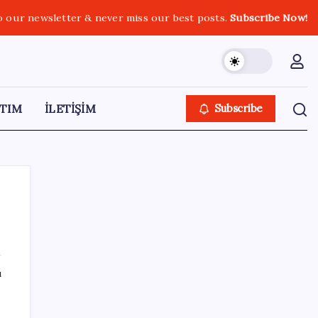
o our newsletter & never miss our best posts.
Subscribe Now!
TIM
İLETİŞİM
Subscribe
SON YAZILAR
ı
Akaryakıtta tabela değişiyor: Benzinde
indirim yolda