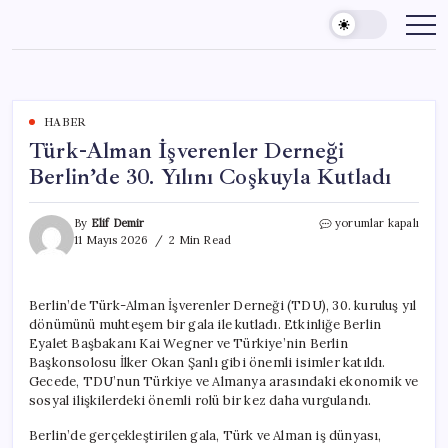
Skip
to
content
HABER
Türk-Alman İşverenler Derneği
Berlin’de 30. Yılını Coşkuyla Kutladı
Türk-
By
Elif Demir
yorumlar kapalı
Alman
11 Mayıs 2026
2 Min Read
İşverenler
Derneği
Berlin’de
Berlin’de Türk-Alman İşverenler Derneği (TDU), 30. kuruluş yıl
30.
dönümünü muhteşem bir gala ile kutladı. Etkinliğe Berlin
Yılını
Coşkuyla
Eyalet Başbakanı Kai Wegner ve Türkiye’nin Berlin
Kutladı
Başkonsolosu İlker Okan Şanlı gibi önemli isimler katıldı.
için
Gecede, TDU’nun Türkiye ve Almanya arasındaki ekonomik ve
sosyal ilişkilerdeki önemli rolü bir kez daha vurgulandı.
Berlin’de gerçekleştirilen gala, Türk ve Alman iş dünyası,