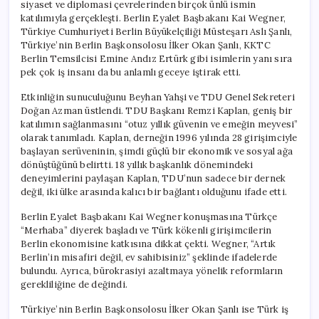
siyaset ve diplomasi çevrelerinden birçok ünlü ismin
katılımıyla gerçekleşti. Berlin Eyalet Başbakanı Kai Wegner,
Türkiye Cumhuriyeti Berlin Büyükelçiliği Müsteşarı Aslı Şanlı,
Türkiye’nin Berlin Başkonsolosu İlker Okan Şanlı, KKTC
Berlin Temsilcisi Emine Andız Ertürk gibi isimlerin yanı sıra
pek çok iş insanı da bu anlamlı geceye iştirak etti.
Etkinliğin sunuculuğunu Beyhan Yahşi ve TDU Genel Sekreteri
Doğan Azman üstlendi. TDU Başkanı Remzi Kaplan, geniş bir
katılımın sağlanmasını “otuz yıllık güvenin ve emeğin meyvesi”
olarak tanımladı. Kaplan, derneğin 1996 yılında 28 girişimciyle
başlayan serüveninin, şimdi güçlü bir ekonomik ve sosyal ağa
dönüştüğünü belirtti. 18 yıllık başkanlık dönemindeki
deneyimlerini paylaşan Kaplan, TDU’nun sadece bir dernek
değil, iki ülke arasında kalıcı bir bağlantı olduğunu ifade etti.
Berlin Eyalet Başbakanı Kai Wegner konuşmasına Türkçe
“Merhaba” diyerek başladı ve Türk kökenli girişimcilerin
Berlin ekonomisine katkısına dikkat çekti. Wegner, “Artık
Berlin’in misafiri değil, ev sahibisiniz” şeklinde ifadelerde
bulundu. Ayrıca, bürokrasiyi azaltmaya yönelik reformların
gerekliliğine de değindi.
Türkiye’nin Berlin Başkonsolosu İlker Okan Şanlı ise Türk iş