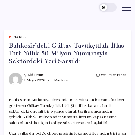
Skip
to
content
HABER
Balıkesir’deki Gültav Tavukçuluk İflas
Etti: Yıllık 50 Milyon Yumurtayla
Sektördeki Yeri Sarsıldı
Balıkesir’deki
By
Elif Demir
yorumlar kapalı
Gültav
13 Mayıs 2026
1 Min Read
Tavukçuluk
İflas
Etti:
Balıkesir’in Burhaniye ilçesinde 1983 yılından bu yana faaliyet
Yıllık
gösteren Gültav Tavukçuluk Ltd. Şti., iflas kararı alarak
50
Milyon
sektördeki önemli bir oyuncu olarak tarih sahnesinden
Yumurtayla
çekildi. Yıllık 50 milyon adet yumurta üretim kapasitesine
Sektördeki
sahip olan şirket için tasfiye süreci resmen başlatıldı.
Yeri
Sarsıldı
Uzun yıllardır bölge ekonomisinin lokomotiflerinden biri olan