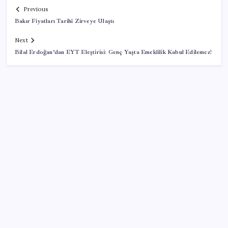
Previous
Bakır Fiyatları Tarihî Zirveye Ulaştı
Next
Bilal Erdoğan’dan EYT Eleştirisi: Genç Yaşta Emeklilik Kabul Edilemez!
SON YAZILAR
Akaryakıtta tabela değişiyor: Benzinde indirim yolda
Savaşın ortasında milyarlar kazandı!
Kamerasız Yeni AirPods Pro Modeli 2026’da Gelebilir