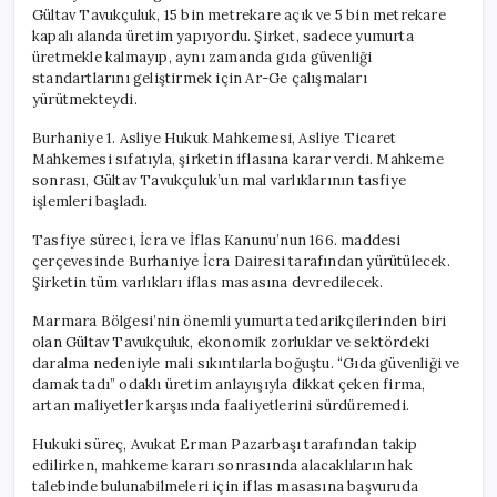
için
Gültav Tavukçuluk, 15 bin metrekare açık ve 5 bin metrekare
kapalı alanda üretim yapıyordu. Şirket, sadece yumurta
üretmekle kalmayıp, aynı zamanda gıda güvenliği
standartlarını geliştirmek için Ar-Ge çalışmaları
yürütmekteydi.
Burhaniye 1. Asliye Hukuk Mahkemesi, Asliye Ticaret
Mahkemesi sıfatıyla, şirketin iflasına karar verdi. Mahkeme
sonrası, Gültav Tavukçuluk’un mal varlıklarının tasfiye
işlemleri başladı.
Tasfiye süreci, İcra ve İflas Kanunu’nun 166. maddesi
çerçevesinde Burhaniye İcra Dairesi tarafından yürütülecek.
Şirketin tüm varlıkları iflas masasına devredilecek.
Marmara Bölgesi’nin önemli yumurta tedarikçilerinden biri
olan Gültav Tavukçuluk, ekonomik zorluklar ve sektördeki
daralma nedeniyle mali sıkıntılarla boğuştu. “Gıda güvenliği ve
damak tadı” odaklı üretim anlayışıyla dikkat çeken firma,
artan maliyetler karşısında faaliyetlerini sürdüremedi.
Hukuki süreç, Avukat Erman Pazarbaşı tarafından takip
edilirken, mahkeme kararı sonrasında alacaklıların hak
talebinde bulunabilmeleri için iflas masasına başvuruda